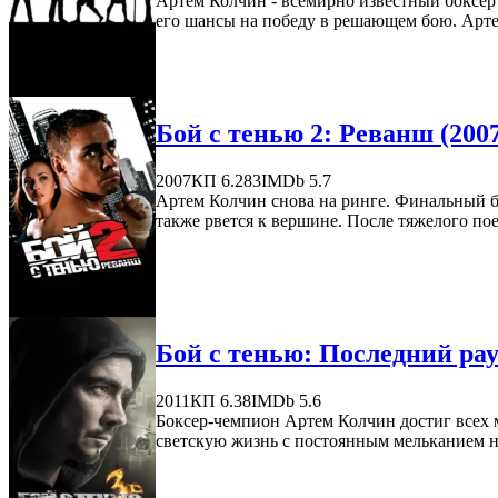
Артем Колчин - всемирно известный боксер 
его шансы на победу в решающем бою. Артем 
Бой с тенью 2: Реванш (200
2007
КП 6.283
IMDb 5.7
Артем Колчин снова на ринге. Финальный б
также рвется к вершине. После тяжелого по
Бой с тенью: Последний рау
2011
КП 6.38
IMDb 5.6
Боксер-чемпион Артем Колчин достиг всех 
светскую жизнь с постоянным мельканием на