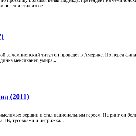
по прозвищу Большая Белая Надежда, претендент на чемпионский
ослеп и стал изгое...
7)
ой за чемпионский титул он проведет в Америке. Но перед фина
единка мексиканец умира...
нд (2011)
мыслимых вершин и стал национальным героем. На ринг он боль
 ТВ, тусовками и интрижка...