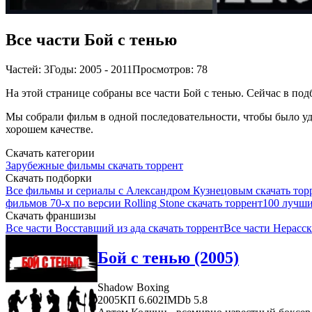
Все части Бой с тенью
Частей: 3
Годы: 2005 - 2011
Просмотров: 78
На этой странице собраны все части Бой с тенью. Сейчас в под
Мы собрали фильм в одной последовательности, чтобы было удо
хорошем качестве.
Скачать категории
Зарубежные фильмы скачать торрент
Скачать подборки
Все фильмы и сериалы с Александром Кузнецовым скачать тор
фильмов 70-х по версии Rolling Stone скачать торрент
100 лучши
Скачать франшизы
Все части Восставший из ада скачать торрент
Все части Нерасск
Бой с тенью (2005)
Shadow Boxing
2005
КП 6.602
IMDb 5.8