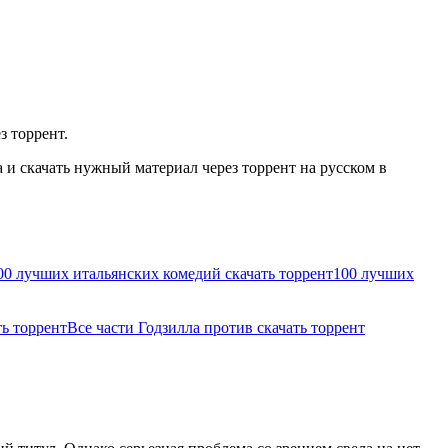
з торрент.
и скачать нужный материал через торрент на русском в
00 лучших итальянских комедий скачать торрент
100 лучших
ь торрент
Все части Годзилла против скачать торрент