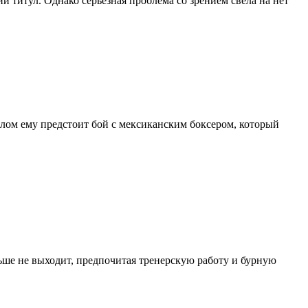
 титул. Однако серьезная проблема со зрением свела на нет
лом ему предстоит бой с мексиканским боксером, который
ше не выходит, предпочитая тренерскую работу и бурную