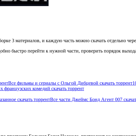
борке 3 материалов, и каждую часть можно скачать отдельно чере
бно быстро перейти к нужной части, проверить порядок выхода 
рент
Все фильмы и сериалы с Ольгой Дибцевой скачать торрент
1
х французских комедий скачать торрент
азанное скачать торрент
Все части Джеймс Бонд Агент 007 скачат