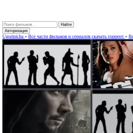
gorinicha
μ
Найти
Авторизация
Ugorinicha
»
Все части фильмов и сериалов скачать торрент
»
Вс