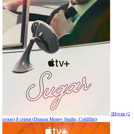
Шугар
(2
сезон)
8 серия
(Dragon Money Studio, Coldfilm)