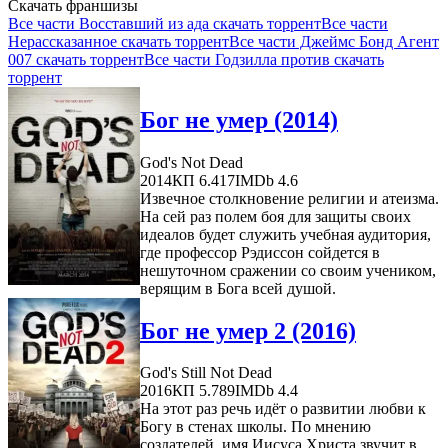
Скачать франшизы
Все части Восставший из ада скачать торрент
Все части
Нерассказанное скачать торрент
Все части Джеймс Бонд Агент
007 скачать торрент
Все части Годзилла против скачать
торрент
Бог не умер (2014)
God's Not Dead
2014
КП 6.417
IMDb 4.6
Извечное столкновение религии и атеизма.
На сей раз полем боя для защиты своих
идеалов будет служить учебная аудитория,
где профессор Рэдиссон сойдется в
нешуточном сражении со своим учеником,
верящим в Бога всей душой.
Бог не умер 2 (2016)
God's Still Not Dead
2016
КП 5.789
IMDb 4.4
На этот раз речь идёт о развитии любви к
Богу в стенах школы. По мнению
создателей, имя Иисуса Христа звучит в