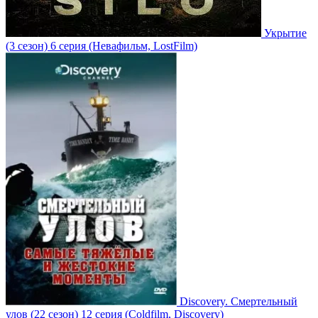
Укрытие
(3 сезон)
6 серия
(Невафильм, LostFilm)
Discovery. Смертельный
улов
(22 сезон)
12 серия
(Coldfilm, Discovery)