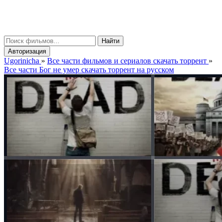
gorinicha
μ
Найти
Авторизация
Ugorinicha
»
Все части фильмов и сериалов скачать торрент
»
Все части Бог не умер скачать торрент на русском