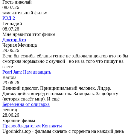
Гость николай
08.07.26
замечательный фильм
РЭД 2
Геннадий
08.07.26
Мне нравится этот фильм
Доктор Кто
Черная Мечница
29.06.26
Если бы еслибы ебланы гение не заблокали доктор кто то бы
смотркла нормально с озучкой . но из за того что пишут на
саете
Pearl Jam: Нам двадцать
Barfola
29.06.26
Великий идеолог. Принципиальный человек. Лидер.
Движущийся вперёд и только так. За мораль. За доброту
(которая спасёт мир). И ещё
Беременна от олигарха
леонид
28.06.26
хороший фильм
Правообладателям
Контакты
Ugorinicha.top - фильмы скачать с торрента на каждый день