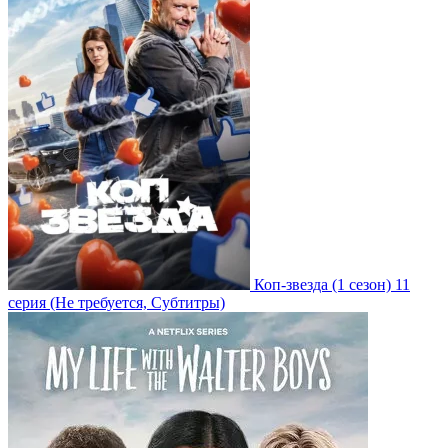
Коп-звезда
(1 сезон)
11
серия
(Не требуется, Субтитры)