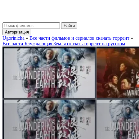
gorinicha
μ
Найти
Авторизация
Ugorinicha
»
Все части фильмов и сериалов скачать торрент
»
Все части Блуждающая Земля скачать торрент на русском