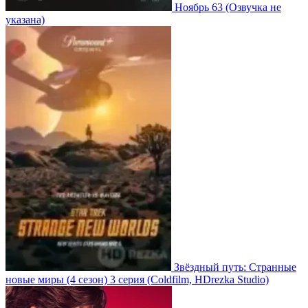
Ноябрь 63
(Озвучка не
указана)
Звёздный путь: Странные
новые миры
(4 сезон)
3 серия
(Coldfilm, HDrezka Studio)