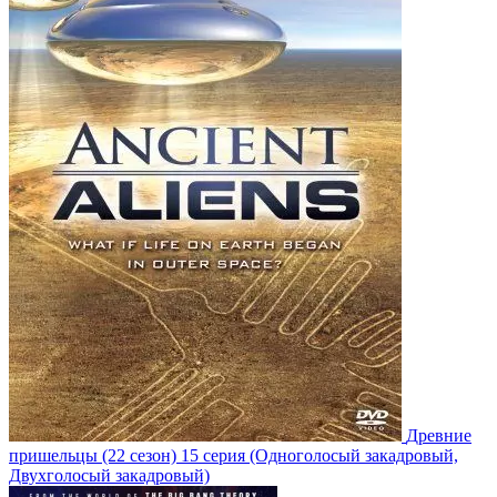
Древние
пришельцы
(22 сезон)
15 серия
(Одноголосый закадровый,
Двухголосый закадровый)