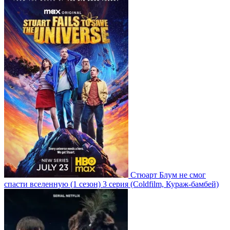
Стюарт Блум не смог
спасти вселенную
(1 сезон)
3 серия
(Coldfilm, Кураж-бамбей)