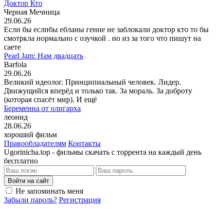
Доктор Кто
Черная Мечница
29.06.26
Если бы еслибы ебланы гение не заблокали доктор кто то бы
смотркла нормально с озучкой . но из за того что пишут на
саете
Pearl Jam: Нам двадцать
Barfola
29.06.26
Великий идеолог. Принципиальный человек. Лидер.
Движущийся вперёд и только так. За мораль. За доброту
(которая спасёт мир). И ещё
Беременна от олигарха
леонид
28.06.26
хороший фильм
Правообладателям
Контакты
Ugorinicha.top - фильмы скачать с торрента на каждый день
бесплатно
Войти на сайт
Не запоминать меня
Забыли пароль?
Регистрация