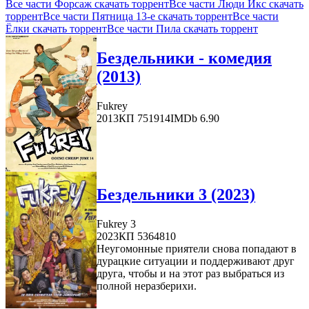
Все части Форсаж скачать торрент
Все части Люди Икс скачать
торрент
Все части Пятница 13-е скачать торрент
Все части
Ёлки скачать торрент
Все части Пила скачать торрент
Бездельники - комедия
(2013)
Fukrey
2013
КП 751914
IMDb 6.90
Бездельники 3 (2023)
Fukrey 3
2023
КП 5364810
Неугомонные приятели снова попадают в
дурацкие ситуации и поддерживают друг
друга, чтобы и на этот раз выбраться из
полной неразберихи.