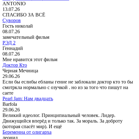
ANTONIO
13.07.26
СПАСИБО ЗА ВСЁ
Суворов
Гость николай
08.07.26
замечательный фильм
РЭД 2
Геннадий
08.07.26
Мне нравится этот фильм
Доктор Кто
Черная Мечница
29.06.26
Если бы еслибы ебланы гение не заблокали доктор кто то бы
смотркла нормально с озучкой . но из за того что пишут на
саете
Pearl Jam: Нам двадцать
Barfola
29.06.26
Великий идеолог. Принципиальный человек. Лидер.
Движущийся вперёд и только так. За мораль. За доброту
(которая спасёт мир). И ещё
Беременна от олигарха
леонид