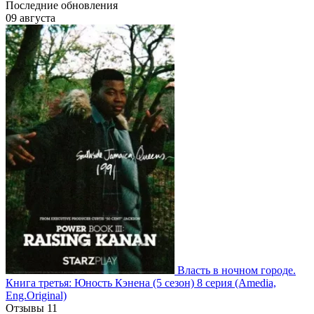
Последние обновления
09 августа
Власть в ночном городе.
Книга третья: Юность Кэнена
(5 сезон)
8 серия
(Amedia,
Eng.Original)
Отзывы
11