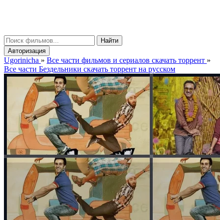
gorinicha
μ
Найти
Авторизация
Ugorinicha
»
Все части фильмов и сериалов скачать торрент
»
Все части Бездельники скачать торрент на русском