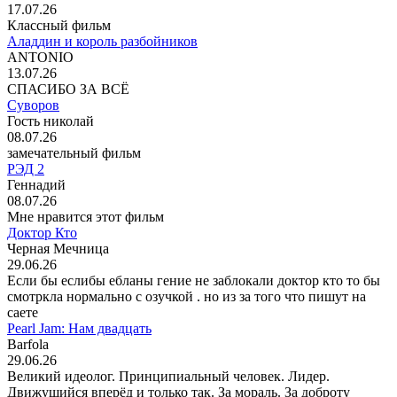
17.07.26
Классный фильм
Аладдин и король разбойников
ANTONIO
13.07.26
СПАСИБО ЗА ВСЁ
Суворов
Гость николай
08.07.26
замечательный фильм
РЭД 2
Геннадий
08.07.26
Мне нравится этот фильм
Доктор Кто
Черная Мечница
29.06.26
Если бы еслибы ебланы гение не заблокали доктор кто то бы
смотркла нормально с озучкой . но из за того что пишут на
саете
Pearl Jam: Нам двадцать
Barfola
29.06.26
Великий идеолог. Принципиальный человек. Лидер.
Движущийся вперёд и только так. За мораль. За доброту