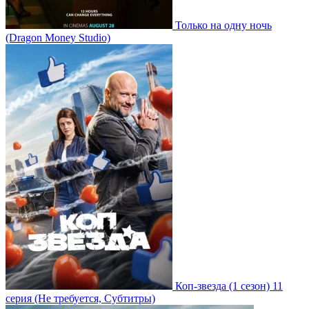
Только на одну ночь
(Dragon Money Studio)
Коп-звезда
(1 сезон)
11
серия
(Не требуется, Субтитры)