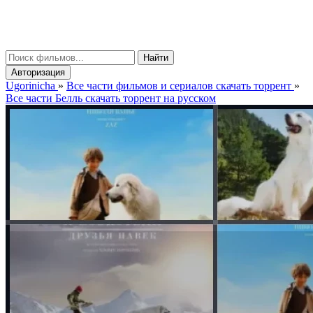
gorinicha
μ
Найти
Авторизация
Ugorinicha
»
Все части фильмов и сериалов скачать торрент
»
Все части Белль скачать торрент на русском