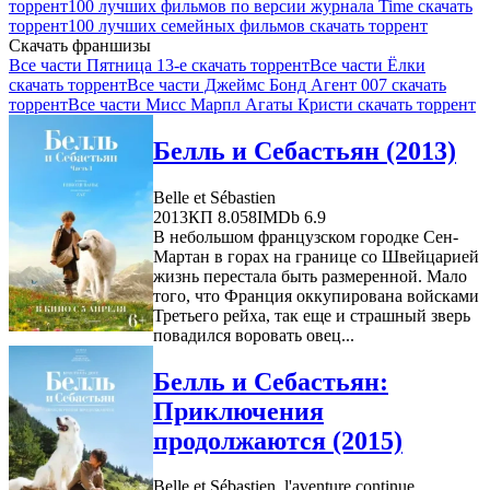
торрент
100 лучших фильмов по версии журнала Time скачать
торрент
100 лучших семейных фильмов скачать торрент
Скачать франшизы
Все части Пятница 13-е скачать торрент
Все части Ёлки
скачать торрент
Все части Джеймс Бонд Агент 007 скачать
торрент
Все части Мисс Марпл Агаты Кристи скачать торрент
Белль и Себастьян (2013)
Belle et Sébastien
2013
КП 8.058
IMDb 6.9
В небольшом французском городке Сен-
Мартан в горах на границе со Швейцарией
жизнь перестала быть размеренной. Мало
того, что Франция оккупирована войсками
Третьего рейха, так еще и страшный зверь
повадился воровать овец...
Белль и Себастьян:
Приключения
продолжаются (2015)
Belle et Sébastien, l'aventure continue