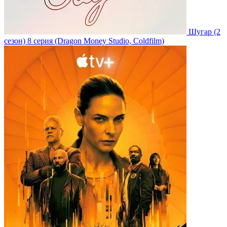
Шугар
(2
сезон)
8 серия
(Dragon Money Studio, Coldfilm)