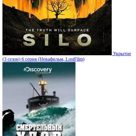
Укрытие
(3 сезон)
6 серия
(Невафильм, LostFilm)