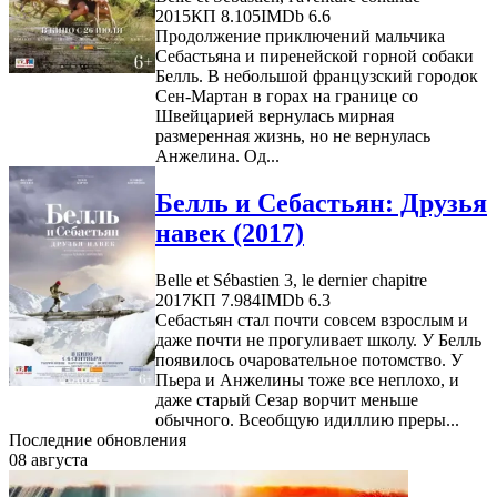
2015
КП 8.105
IMDb 6.6
Продолжение приключений мальчика
Себастьяна и пиренейской горной собаки
Белль. В небольшой французский городок
Сен-Мартан в горах на границе со
Швейцарией вернулась мирная
размеренная жизнь, но не вернулась
Анжелина. Од...
Белль и Себастьян: Друзья
навек (2017)
Belle et Sébastien 3, le dernier chapitre
2017
КП 7.984
IMDb 6.3
Себастьян стал почти совсем взрослым и
даже почти не прогуливает школу. У Белль
появилось очаровательное потомство. У
Пьера и Анжелины тоже все неплохо, и
даже старый Сезар ворчит меньше
обычного. Всеобщую идиллию преры...
Последние обновления
08 августа