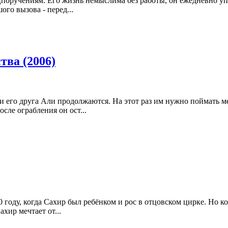
поручениям. Его жизнь немыслима без работы, он ежедневно упо
ого вызова - перед...
тва (2006)
его друга Али продолжаются. На этот раз им нужно поймать м
осле ограбления он ост...
0 году, когда Сахир был ребёнком и рос в отцовском цирке. Но 
ахир мечтает от...