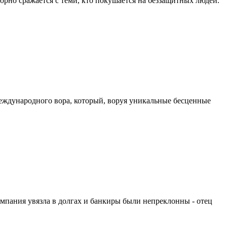
рно сражается с теми, кто покушается на беззащитных людей.
еждународного вора, который, воруя уникальные бесценные
компания увязла в долгах и банкиры были непреклонны - отец