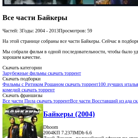
Все части Байкеры
Частей: 3
Годы: 2004 - 2013
Просмотров: 59
На этой странице собраны все части Байкеры. Сейчас в подборк
Мы собрали фильм в одной последовательности, чтобы было удо
хорошем качестве.
Скачать категории
Зарубежные фильмы скачать торрент
Скачать подборки
Фильмы с Ритиком Рошаном скачать торрент
100 лучших италья
комедий скачать торрент
Скачать франшизы
Все части Пила скачать торрент
Все части Восставший из ада ск
Байкеры (2004)
Dhoom
2004
КП 7.237
IMDb 6.6