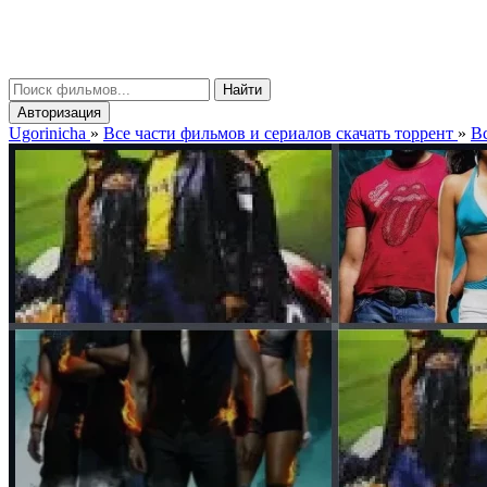
gorinicha
μ
Найти
Авторизация
Ugorinicha
»
Все части фильмов и сериалов скачать торрент
»
Вс