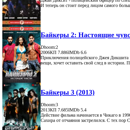
Джай Диксит - полицейский офицер по спец
И теперь он стоит перед лицом самого больш
Байкеры 2: Настоящие чувс
Dhoom:2
2006
КП 7.886
IMDb 6.6
Приключения полицейского Джея Дикшита и 
вещи, хочет оставить свой след в истории. П
Байкеры 3 (2013)
Dhoom:3
2013
КП 7.685
IMDb 5.4
Действие фильма начинается в Чикаго в 199
Сахира от отчаяния застрелился. С тех пор С