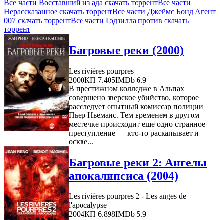
Все части Восставший из ада скачать торрент
Все части
Нерассказанное скачать торрент
Все части Джеймс Бонд Агент
007 скачать торрент
Все части Годзилла против скачать
торрент
Багровые реки (2000)
Les rivières pourpres
2000
КП 7.405
IMDb 6.9
В престижном колледже в Альпах
совершено зверское убийство, которое
расследует опытный комиссар полиции
Пьер Ньеманс. Тем временем в другом
местечке происходит еще одно странное
преступление — кто-то раскапывает и
оскве...
Багровые реки 2: Ангелы
апокалипсиса (2004)
Les rivières pourpres 2 - Les anges de
l'apocalypse
2004
КП 6.898
IMDb 5.9