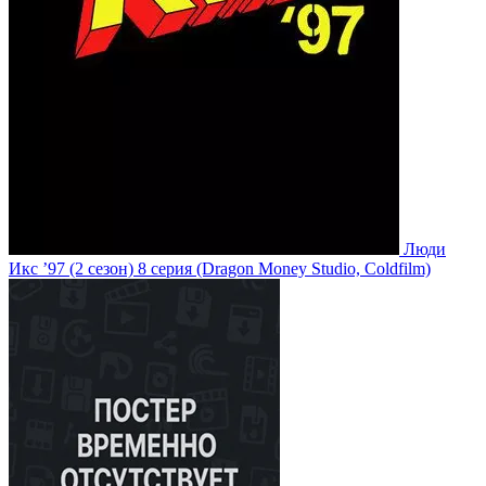
Люди
Икс ’97
(2 сезон)
8 серия
(Dragon Money Studio, Coldfilm)