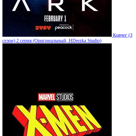
Ковчег
(3
сезон)
2 серия
(Оригинальный, HDrezka Studio)