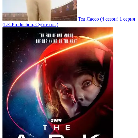
Тед Лассо
(4 сезон)
1 серия
(LE-Production, Субтитры)