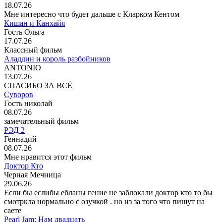
18.07.26
Мне интересно что будет дальше с Кларком Кентом
Кишан и Канхайя
Гость Ольга
17.07.26
Классный фильм
Аладдин и король разбойников
ANTONIO
13.07.26
СПАСИБО ЗА ВСЁ
Суворов
Гость николай
08.07.26
замечательный фильм
РЭД 2
Геннадий
08.07.26
Мне нравится этот фильм
Доктор Кто
Черная Мечница
29.06.26
Если бы еслибы ебланы гение не заблокали доктор кто то бы
смотркла нормально с озучкой . но из за того что пишут на
саете
Pearl Jam: Нам двадцать