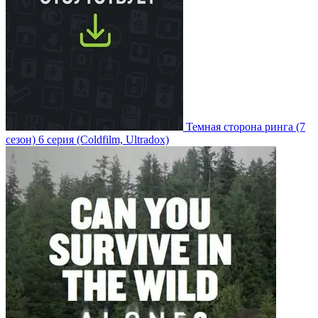
Темная сторона ринга
(7
сезон)
6 серия
(Coldfilm, Ultradox)