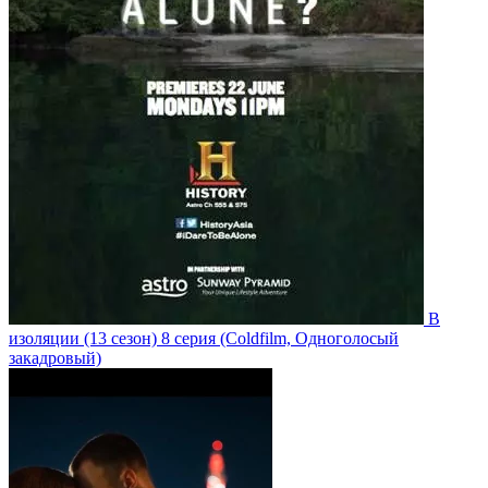
В
изоляции
(13 сезон)
8 серия
(Coldfilm, Одноголосый
закадровый)