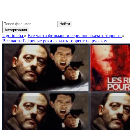
gorinicha
μ
Найти
Авторизация
Ugorinicha
»
Все части фильмов и сериалов скачать торрент
»
Все части Багровые реки скачать торрент на русском