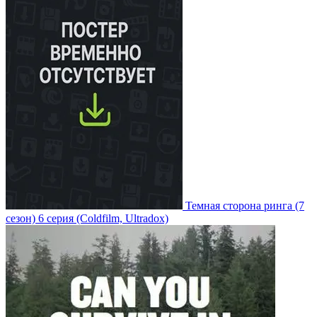
Темная сторона ринга
(7
сезон)
6 серия
(Coldfilm, Ultradox)