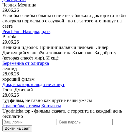
Черная Мечница
29.06.26
Если бы еслибы ебланы гение не заблокали доктор кто то бы
смотркла нормально с озучкой . но из за того что пишут на
саете
Pearl Jam: Нам двадцать
Barfola
29.06.26
Великий идеолог. Принципиальный человек. Лидер.
Движущийся вперёд и только так. За мораль. За доброту
(которая спасёт мир). И ещё
Беременна от олигарха
леонид
28.06.26
хороший фильм
Дом, в котором люди не живут
Гость Дмитрий
28.06.26
гуд фильм, не гавно как другие наши ужасы
Правообладателям
Контакты
Ugorinicha.top - фильмы скачать с торрента на каждый день
бесплатно
Войти на сайт