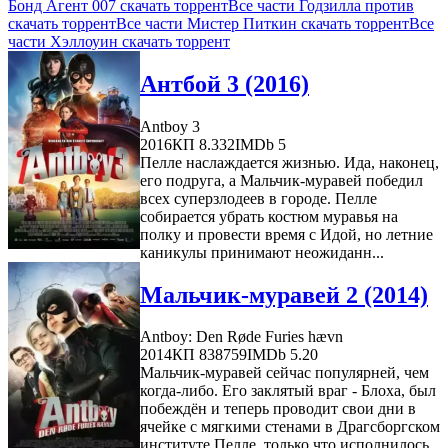
Бонд Агент 007 скачать торрент
Все части Годзилла против
скачать торрент
Все части Мистер Питкин скачать торрент
Все
части Хэллоуин скачать торрент
Антбой 3 (2016)
Antboy 3
2016
КП 8.332
IMDb 5
Пелле наслаждается жизнью. Ида, наконец,
его подруга, а Мальчик-муравей победил
всех суперзлодеев в городе. Пелле
собирается убрать костюм муравья на
полку и провести время с Идой, но летние
каникулы принимают неожиданн...
Мальчик-муравей 2 (2014)
Antboy: Den Røde Furies hævn
2014
КП 838759
IMDb 5.20
Мальчик-муравей сейчас популярней, чем
когда-либо. Его заклятый враг - Блоха, был
побеждён и теперь проводит свои дни в
ячейке с мягкими стенами в Драгсборгском
институте.Пелле, только что исполнилось