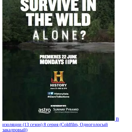
В
изоляции
(13 сезон)
8 серия
(Coldfilm, Одноголосый
закадровый)