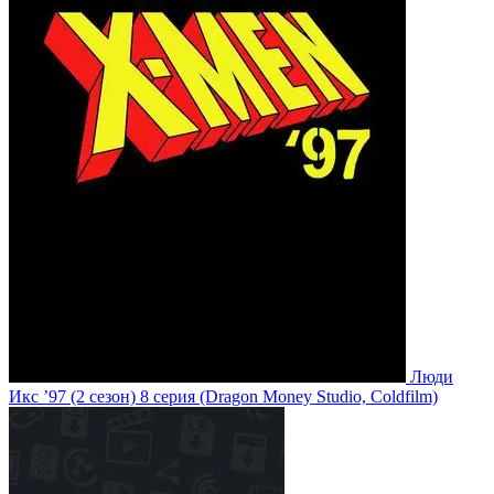
Люди
Икс ’97
(2 сезон)
8 серия
(Dragon Money Studio, Coldfilm)