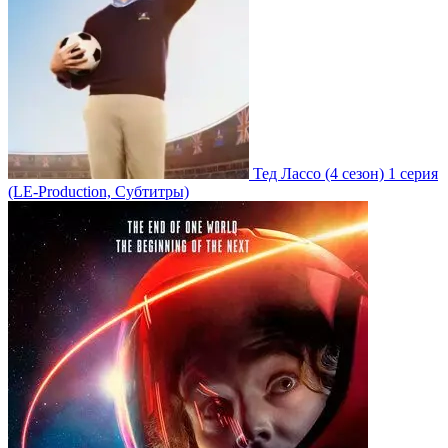
Тед Лассо
(4 сезон)
1 серия
(LE-Production, Субтитры)