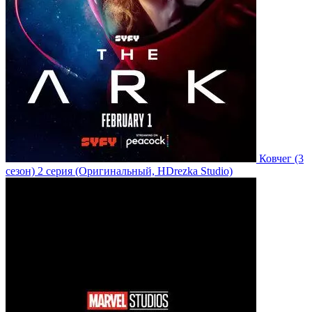
Ковчег
(3
сезон)
2 серия
(Оригинальный, HDrezka Studio)