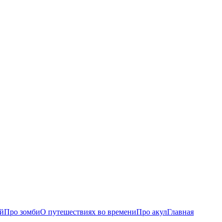
ий
Про зомби
О путешествиях во времени
Про акул
Главная