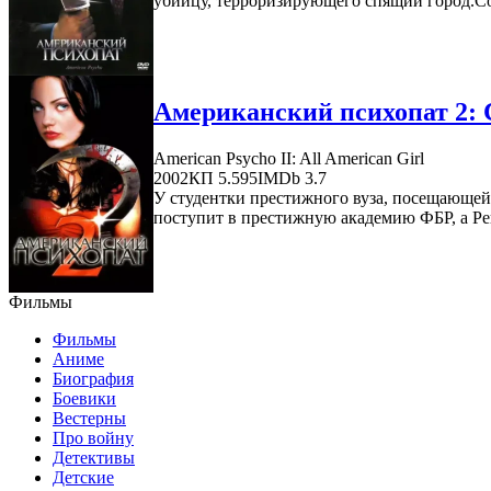
убийцу, терроризирующего спящий город.Со
Американский психопат 2: 
American Psycho II: All American Girl
2002
КП 5.595
IMDb 3.7
У студентки престижного вуза, посещающей 
поступит в престижную академию ФБР, а Рейч
Фильмы
Фильмы
Аниме
Биография
Боевики
Вестерны
Про войну
Детективы
Детские