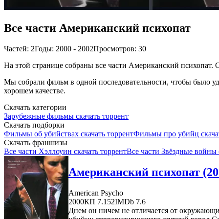
Все части Американский психопат
Частей: 2
Годы: 2000 - 2002
Просмотров: 30
На этой странице собраны все части Американский психопат. С
Мы собрали фильм в одной последовательности, чтобы было удо
хорошем качестве.
Скачать категории
Зарубежные фильмы скачать торрент
Скачать подборки
Фильмы об убийствах скачать торрент
Фильмы про убийц скача
Скачать франшизы
Все части Хэллоуин скачать торрент
Все части Звёздные войны 
Американский психопат (20
American Psycho
2000
КП 7.152
IMDb 7.6
Днем он ничем не отличается от окружающи