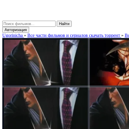
gorinicha
μ
Найти
Авторизация
Ugorinicha
»
Все части фильмов и сериалов скачать торрент
»
Вс