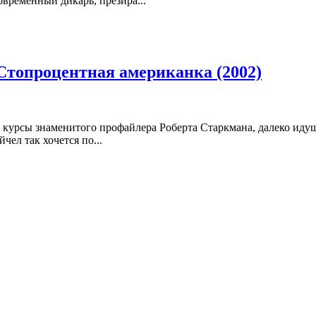
временный дикарь, презира...
Стопроцентная американка (2002)
курсы знаменитого профайлера Роберта Старкмана, далеко идущ
ел так хочется по...