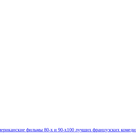
ериканские фильмы 80-х и 90-х
100 лучших французских комед