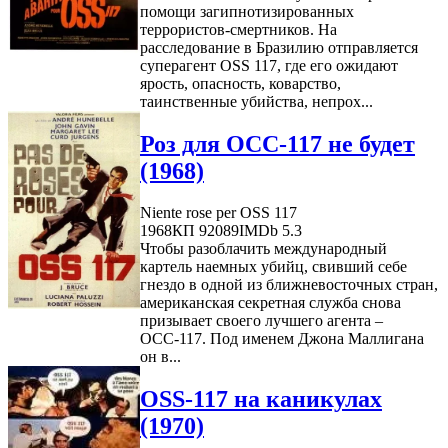
помощи загипнотизированных
террористов-смертников. На
расследование в Бразилию отправляется
суперагент OSS 117, где его ожидают
ярость, опасность, коварство,
таинственные убийства, непрох...
Роз для ОСС-117 не будет
(1968)
Niente rose per OSS 117
1968
КП 92089
IMDb 5.3
Чтобы разоблачить международный
картель наемных убийц, свивший себе
гнездо в одной из ближневосточных стран,
американская секретная служба снова
призывает своего лучшего агента –
ОСС-117. Под именем Джона Маллигана
он в...
OSS-117 на каникулах
(1970)