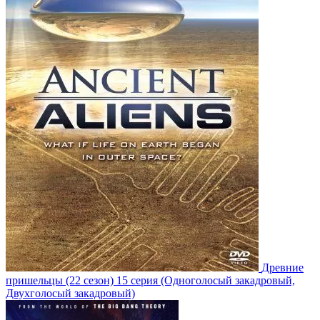
Древние
пришельцы
(22 сезон)
15 серия
(Одноголосый закадровый,
Двухголосый закадровый)