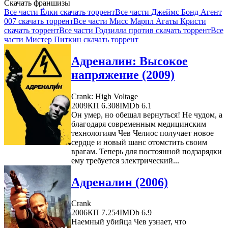
Скачать франшизы
Все части Ёлки скачать торрент
Все части Джеймс Бонд Агент
007 скачать торрент
Все части Мисс Марпл Агаты Кристи
скачать торрент
Все части Годзилла против скачать торрент
Все
части Мистер Питкин скачать торрент
Адреналин: Высокое
напряжение (2009)
Crank: High Voltage
2009
КП 6.308
IMDb 6.1
Он умер, но обещал вернуться! Не чудом, а
благодаря современным медицинским
технологиям Чев Челиос получает новое
сердце и новый шанс отомстить своим
врагам. Теперь для постоянной подзарядки
ему требуется электрический...
Адреналин (2006)
Crank
2006
КП 7.254
IMDb 6.9
Наемный убийца Чев узнает, что