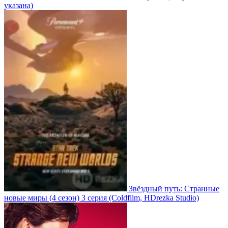
указана)
Звёздный путь: Странные
новые миры
(4 сезон)
3 серия
(Coldfilm, HDrezka Studio)