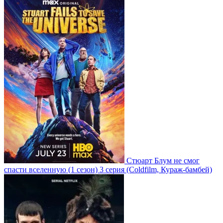
Стюарт Блум не смог
спасти вселенную
(1 сезон)
3 серия
(Coldfilm, Кураж-бамбей)