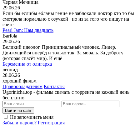
Черная Мечница
29.06.26
Если бы еслибы ебланы гение не заблокали доктор кто то бы
смотркла нормально с озучкой . но из за того что пишут на
саете
Pearl Jam: Нам двадцать
Barfola
29.06.26
Великий идеолог. Принципиальный человек. Лидер.
Движущийся вперёд и только так. За мораль. За доброту
(которая спасёт мир). И ещё
Беременна от олигарха
леонид
28.06.26
хороший фильм
Правообладателям
Контакты
Ugorinicha.top - фильмы скачать с торрента на каждый день
бесплатно
Войти на сайт
Не запоминать меня
Забыли пароль?
Регистрация