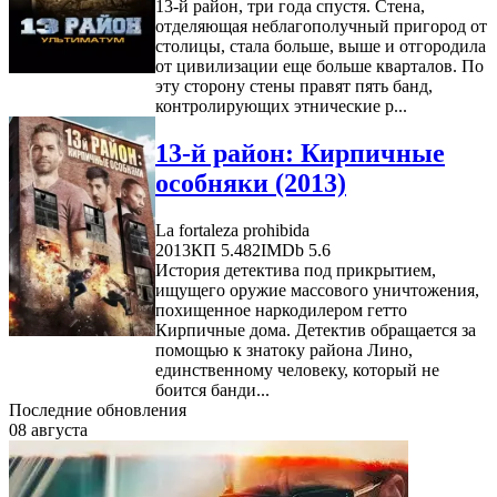
13-й район, три года спустя. Стена,
отделяющая неблагополучный пригород от
столицы, стала больше, выше и отгородила
от цивилизации еще больше кварталов. По
эту сторону стены правят пять банд,
контролирующих этнические р...
13-й район: Кирпичные
особняки (2013)
La fortaleza prohibida
2013
КП 5.482
IMDb 5.6
История детектива под прикрытием,
ищущего оружие массового уничтожения,
похищенное наркодилером гетто
Кирпичные дома. Детектив обращается за
помощью к знатоку района Лино,
единственному человеку, который не
боится банди...
Последние обновления
08 августа