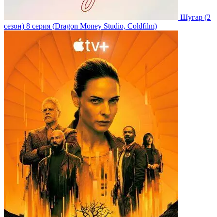
Шугар
(2
сезон)
8 серия
(Dragon Money Studio, Coldfilm)