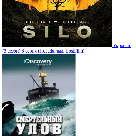
Укрытие
(3 сезон)
6 серия
(Невафильм, LostFilm)