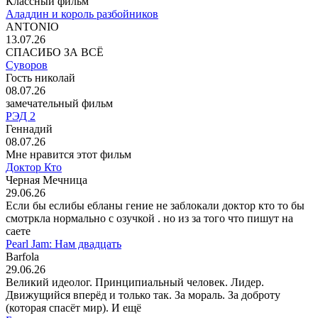
Классный фильм
Аладдин и король разбойников
ANTONIO
13.07.26
СПАСИБО ЗА ВСЁ
Суворов
Гость николай
08.07.26
замечательный фильм
РЭД 2
Геннадий
08.07.26
Мне нравится этот фильм
Доктор Кто
Черная Мечница
29.06.26
Если бы еслибы ебланы гение не заблокали доктор кто то бы
смотркла нормально с озучкой . но из за того что пишут на
саете
Pearl Jam: Нам двадцать
Barfola
29.06.26
Великий идеолог. Принципиальный человек. Лидер.
Движущийся вперёд и только так. За мораль. За доброту
(которая спасёт мир). И ещё