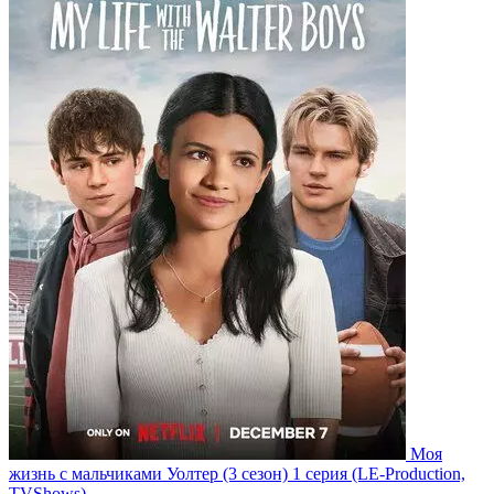
Моя
жизнь с мальчиками Уолтер
(3 сезон)
1 серия
(LE-Production,
TVShows)