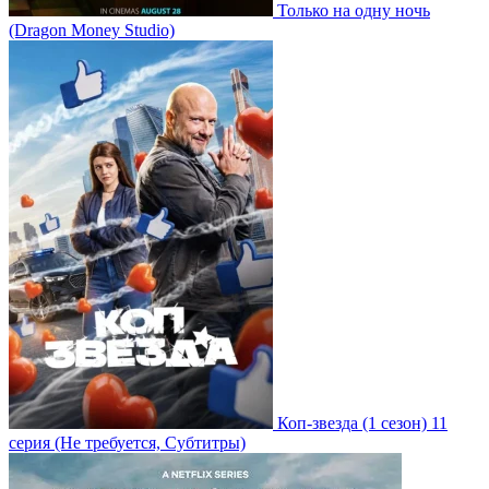
Только на одну ночь
(Dragon Money Studio)
Коп-звезда
(1 сезон)
11
серия
(Не требуется, Субтитры)