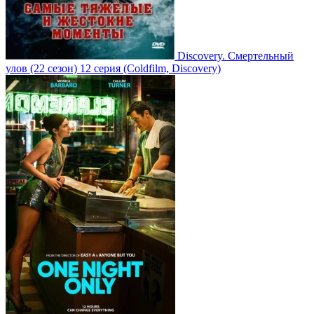
Discovery. Смертельный
улов
(22 сезон)
12 серия
(Coldfilm, Discovery)