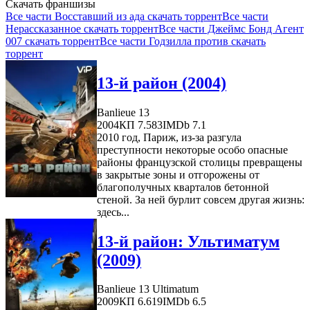
Скачать франшизы
Все части Восставший из ада скачать торрент
Все части
Нерассказанное скачать торрент
Все части Джеймс Бонд Агент
007 скачать торрент
Все части Годзилла против скачать
торрент
13-й район (2004)
Banlieue 13
2004
КП 7.583
IMDb 7.1
2010 год, Париж, из-за разгула
преступности некоторые особо опасные
районы французской столицы превращены
в закрытые зоны и отгорожены от
благополучных кварталов бетонной
стеной. За ней бурлит совсем другая жизнь:
здесь...
13-й район: Ультиматум
(2009)
Banlieue 13 Ultimatum
2009
КП 6.619
IMDb 6.5