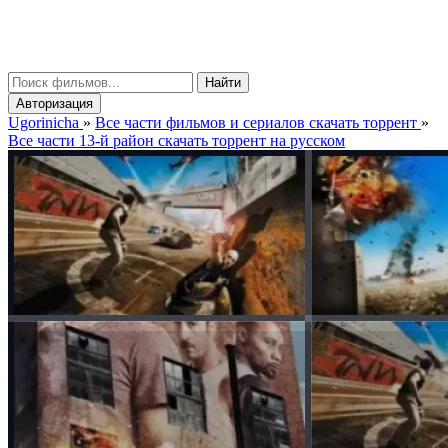
gorinicha
μ
Найти
Авторизация
Ugorinicha
»
Все части фильмов и сериалов скачать торрент
»
Все части 13-й район скачать торрент на русском