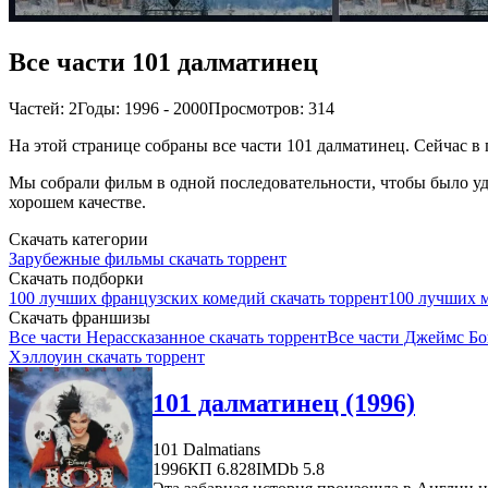
Все части 101 далматинец
Частей: 2
Годы: 1996 - 2000
Просмотров: 314
На этой странице собраны все части 101 далматинец. Сейчас в 
Мы собрали фильм в одной последовательности, чтобы было удо
хорошем качестве.
Скачать категории
Зарубежные фильмы скачать торрент
Скачать подборки
100 лучших французских комедий скачать торрент
100 лучших м
Скачать франшизы
Все части Нерассказанное скачать торрент
Все части Джеймс Бо
Хэллоуин скачать торрент
101 далматинец (1996)
101 Dalmatians
1996
КП 6.828
IMDb 5.8