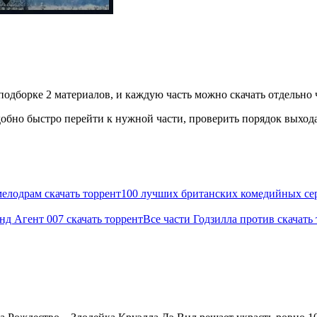
подборке 2 материалов, и каждую часть можно скачать отдельно ч
бно быстро перейти к нужной части, проверить порядок выхода 
елодрам скачать торрент
100 лучших британских комедийных сер
нд Агент 007 скачать торрент
Все части Годзилла против скачать