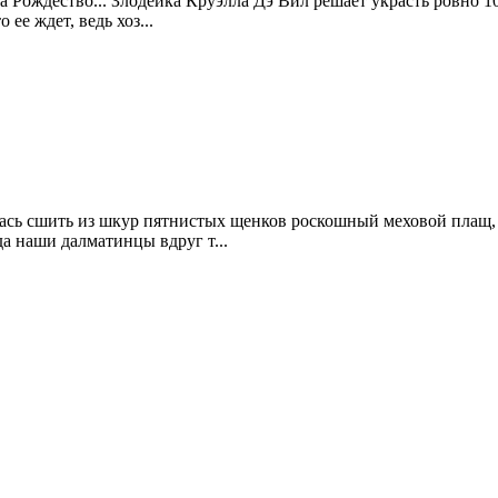
а Рождество... Злодейка Круэлла Дэ Вил решает украсть ровно 
 ее ждет, ведь хоз...
алась сшить из шкур пятнистых щенков роскошный меховой плащ,
а наши далматинцы вдруг т...