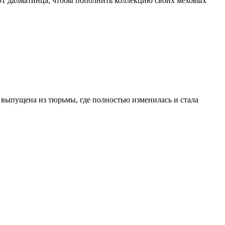
101 далматинца, чтобы пополнить коллекцию своих меховых
 выпущена из тюрьмы, где полностью изменилась и стала