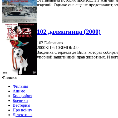
Эта забавная история произошла в Англии н
изделий. Однако она еще не представляет, что
102 далматинца (2000)
102 Dalmatians
2000
КП 6.103
IMDb 4.9
Злодейка Стервела де Виль, которая собир
упорной защитницей прав животных. И когд
Фильмы
Фильмы
Аниме
Биография
Боевики
Вестерны
Про войну
Детективы