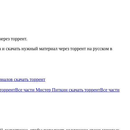
ерез торрент.
и скачать нужный материал через торрент на русском в
иалов скачать торрент
 торрент
Все части Мистер Питкин скачать торрент
Все части