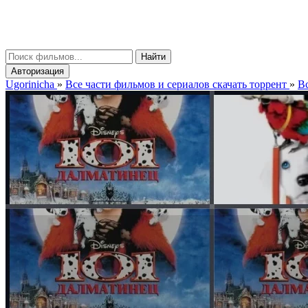
gorinicha
μ
Найти
Авторизация
Ugorinicha
»
Все части фильмов и сериалов скачать торрент
»
Вс