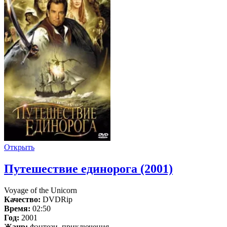
Открыть
Путешествие единорога (2001)
Voyage of the Unicorn
Качество:
DVDRip
Время:
02:50
Год:
2001
Жанр:
фэнтези, приключения