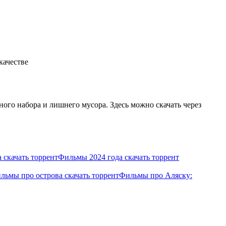
качестве
ого набора и лишнего мусора. Здесь можно скачать через
 скачать торрент
Фильмы 2024 года скачать торрент
ьмы про острова скачать торрент
Фильмы про Аляску: