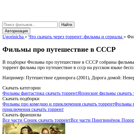
gorinicha
μ
Найти
Авторизация
Ugorinicha
»
Что скачать через торрент: фильмы и сериалы
»
Фил
Фильмы про путешествие в СССР
В подборке Фильмы про путешествие в СССР собраны фильмы и 
торрент фильмы про путешествие в ссср на русском языке беспл
Например: Путешествие единорога (2001), Дорога домой: Невер
Скачать категории
Фильмы фантастика скачать торрент
Японские фильмы скачать 
Скачать подборки
Фильмы про комедию и приключения скачать торрент
Фильмы п
приключения скачать торрент
Скачать франшизы
Все части Соник скачать торрент
Все части Пингвинёнок Порор