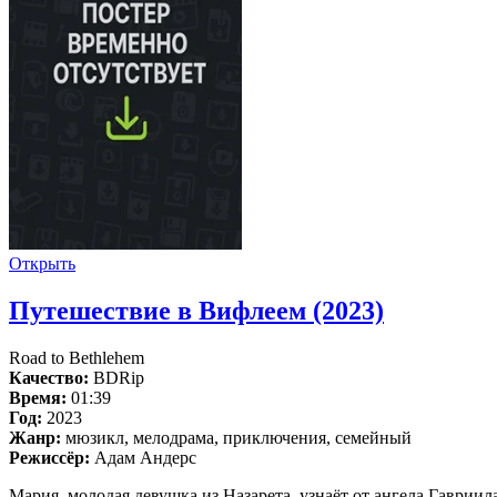
Открыть
Путешествие в Вифлеем (2023)
Road to Bethlehem
Качество:
BDRip
Время:
01:39
Год:
2023
Жанр:
мюзикл, мелодрама, приключения, семейный
Режиссёр:
Адам Андерс
Мария, молодая девушка из Назарета, узнаёт от ангела Гаврии