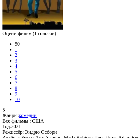
Оцени фильм
(1 голосов)
50
1
2
3
4
5
6
7
8
9
10
5
Жанры:
комедии
Все фильмы :
США
Год:
2021
Режиссёр:
Эндрю Осборн
Актёры:
Бекки Джо Харрис, Marla Robison, Грег Лутс, Adam Be