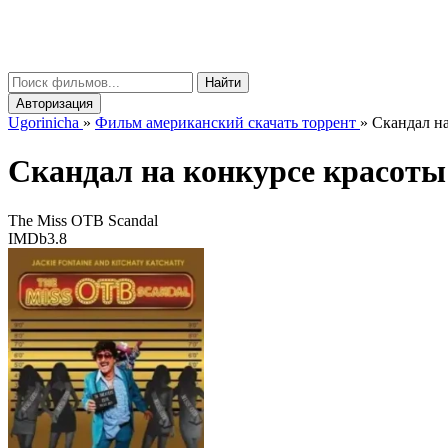
gorinicha
μ
Найти
Авторизация
Ugorinicha
»
Фильм американский скачать торрент
»
Скандал на
Скандал на конкурсе красот
The Miss OTB Scandal
IMDb
3.8