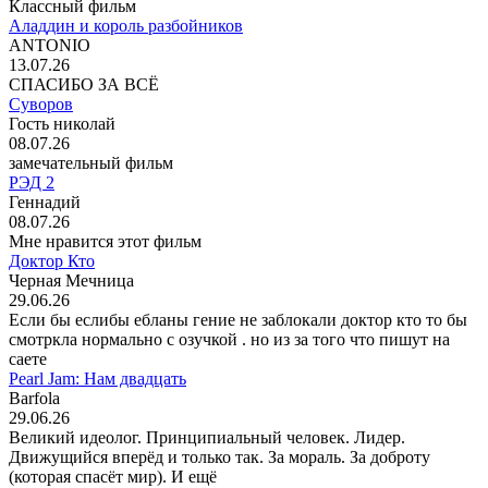
Классный фильм
Аладдин и король разбойников
ANTONIO
13.07.26
СПАСИБО ЗА ВСЁ
Суворов
Гость николай
08.07.26
замечательный фильм
РЭД 2
Геннадий
08.07.26
Мне нравится этот фильм
Доктор Кто
Черная Мечница
29.06.26
Если бы еслибы ебланы гение не заблокали доктор кто то бы
смотркла нормально с озучкой . но из за того что пишут на
саете
Pearl Jam: Нам двадцать
Barfola
29.06.26
Великий идеолог. Принципиальный человек. Лидер.
Движущийся вперёд и только так. За мораль. За доброту
(которая спасёт мир). И ещё