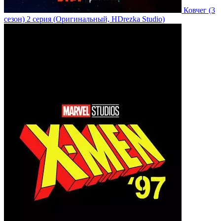
Ковчег
(3
сезон)
2 серия
(Оригинальный, HDrezka Studio)