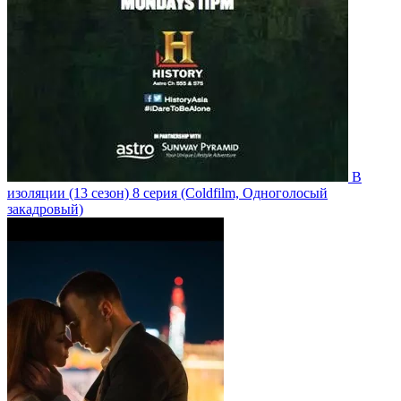
В
изоляции
(13 сезон)
8 серия
(Coldfilm, Одноголосый
закадровый)