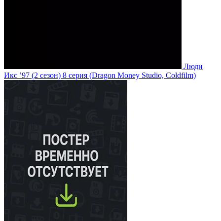
Люди
Икс ’97
(2 сезон)
8 серия
(Dragon Money Studio, Coldfilm)