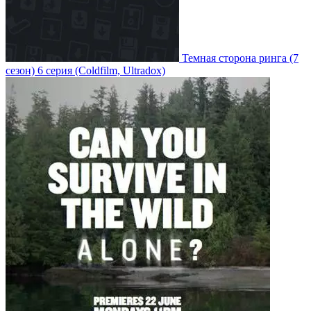
Темная сторона ринга
(7
сезон)
6 серия
(Coldfilm, Ultradox)