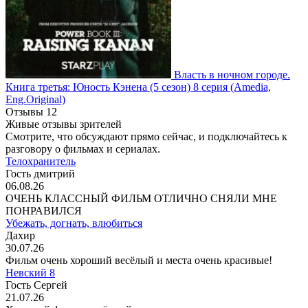
Власть в ночном городе.
Книга третья: Юность Кэнена
(5 сезон)
8 серия
(Amedia,
Eng.Original)
Отзывы
12
Живые отзывы зрителей
Смотрите, что обсуждают прямо сейчас, и подключайтесь к
разговору о фильмах и сериалах.
Телохранитель
Гость дмитрий
06.08.26
ОЧЕНЬ КЛАССНЫЙ ФИЛЬМ ОТЛИЧНО СНЯЛИ МНЕ
ПОНРАВИЛСЯ
Убежать, догнать, влюбиться
Дахир
30.07.26
Фильм очень хороший весёлый и места очень красивые!
Невский 8
Гость Сергей
21.07.26