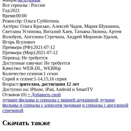
Все сериалы :
Россия
Год:
2021
Время:
00:00
Режиссёр:
Ольга Субботина
Актёры:
Ольга Красько, Алексей Чадов, Мария Шукшина,
Светлана Устинова, Виталий Хаев, Татьяна Лялина, Артем
Волобуев, Ангелина Стречина, Андрей Миронов-Удалов,
Игорь Ясулович
Премьера (РФ):
2021-07-12
Премьера (Мир):
2021-07-12
Перевод:
Не требуется
Доступные озвучки:
Не требуется
Качество:
WEB-DL, WEBRip
Количество сезонов:
1 сезон
Серий в сезоне:
1-14,15,16 серия
Возраст:
зрителям, достигшим 12 лет
Доступно на:
iPhone, iPad, Android и SmartTV
Отзывов
(0)
+
Добавить свой
лучшие фильмы и сериалы с марией шукшиной
лучшие
фильмы и сериалы с алексеем чадовым
и сериалы с ангелиной
стречиной
Скачать также