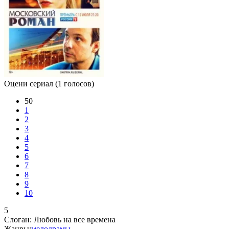
Оцени сериал
(1 голосов)
50
1
2
3
4
5
6
7
8
9
10
5
Слоган:
Любовь на все времена
Жанры:
мелодрамы