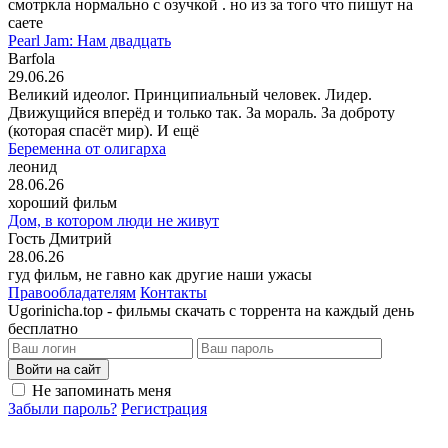
смотркла нормально с озучкой . но из за того что пишут на
саете
Pearl Jam: Нам двадцать
Barfola
29.06.26
Великий идеолог. Принципиальный человек. Лидер.
Движущийся вперёд и только так. За мораль. За доброту
(которая спасёт мир). И ещё
Беременна от олигарха
леонид
28.06.26
хороший фильм
Дом, в котором люди не живут
Гость Дмитрий
28.06.26
гуд фильм, не гавно как другие наши ужасы
Правообладателям
Контакты
Ugorinicha.top - фильмы скачать с торрента на каждый день
бесплатно
Войти на сайт
Не запоминать меня
Забыли пароль?
Регистрация