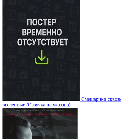
Смешарики сквозь
вселенные
(Озвучка не указана)