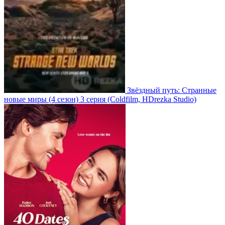
Звёздный путь: Странные
новые миры
(4 сезон)
3 серия
(Coldfilm, HDrezka Studio)