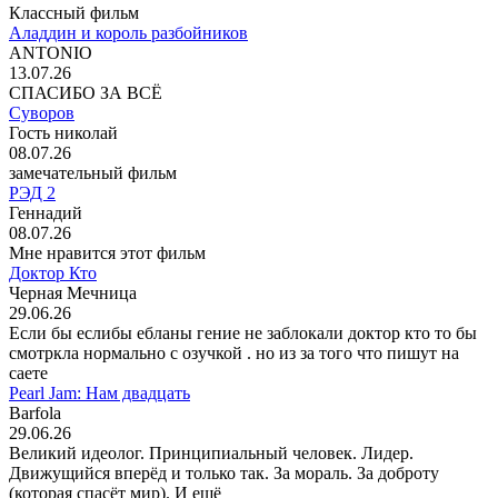
Классный фильм
Аладдин и король разбойников
ANTONIO
13.07.26
СПАСИБО ЗА ВСЁ
Суворов
Гость николай
08.07.26
замечательный фильм
РЭД 2
Геннадий
08.07.26
Мне нравится этот фильм
Доктор Кто
Черная Мечница
29.06.26
Если бы еслибы ебланы гение не заблокали доктор кто то бы
смотркла нормально с озучкой . но из за того что пишут на
саете
Pearl Jam: Нам двадцать
Barfola
29.06.26
Великий идеолог. Принципиальный человек. Лидер.
Движущийся вперёд и только так. За мораль. За доброту
(которая спасёт мир). И ещё