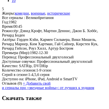
10
5
Жанры:
комедии
,
военные
,
исторические
Все сериалы :
Великобритания
Год:
1982
Время:
00:45
Режиссёр:
Дэвид Крофт, Мартин Деннис, Джон Б. Хоббс,
Ричард Боден
Актёры:
Горден Кэйи, Кармен Сильвера, Вики Мишель,
Ричард Марнер, Ким Хартман, Гай Сайнер, Кирстен Кук,
Ричард Гибсон, Роуз Хилл, Артур Бостром
Премьера (Мир):
1982-12-30
Перевод:
Профессиональный двухголосый
Доступные озвучки:
Профессиональный двухголосый
Качество:
SATRip, DVDRip
Количество сезонов:
1-9 сезон
Серий в сезоне:
1-4,5,6 серия
Доступно на:
iPhone, iPad, Android и SmartTV
Отзывов
(0)
+
Добавить свой
и сериалы про «звездные войны»: от лучших к худшим
Скачать также