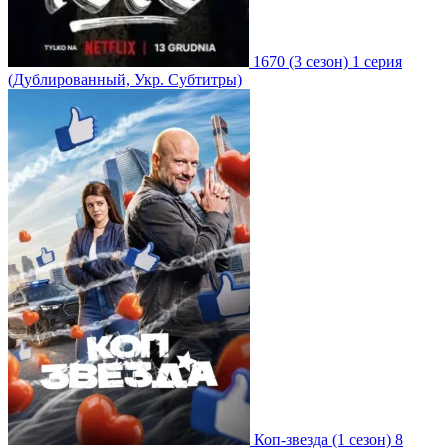
1670
(3 сезон)
1 серия
(Дублированный, Укр. Субтитры)
Коп-звезда
(1 сезон)
8