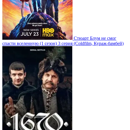
Стюарт Блум не смог
спасти вселенную
(1 сезон)
3 серия
(Coldfilm, Кураж-бамбей)