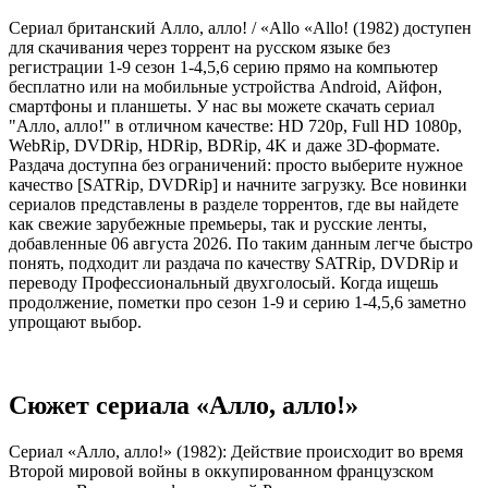
Сериал британский Алло, алло! / «Allo «Allo! (1982) доступен
для скачивания через торрент на русском языке без
регистрации 1-9 сезон 1-4,5,6 серию прямо на компьютер
бесплатно или на мобильные устройства Android, Айфон,
смартфоны и планшеты. У нас вы можете скачать сериал
"Алло, алло!" в отличном качестве: HD 720p, Full HD 1080p,
WebRip, DVDRip, HDRip, BDRip, 4K и даже 3D-формате.
Раздача доступна без ограничений: просто выберите нужное
качество [SATRip, DVDRip] и начните загрузку. Все новинки
сериалов представлены в разделе торрентов, где вы найдете
как свежие зарубежные премьеры, так и русские ленты,
добавленные 06 августа 2026. По таким данным легче быстро
понять, подходит ли раздача по качеству SATRip, DVDRip и
переводу Профессиональный двухголосый. Когда ищешь
продолжение, пометки про сезон 1-9 и серию 1-4,5,6 заметно
упрощают выбор.
Сюжет сериала «Алло, алло!»
Сериал «Алло, алло!» (1982): Действие происходит во время
Второй мировой войны в оккупированном французском