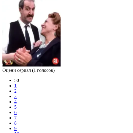
Оцени сериал
(1 голосов)
50
1
2
3
4
5
6
7
8
9