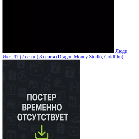
Люди
Икс ’97
(2 сезон)
8 серия
(Dragon Money Studio, Coldfilm)