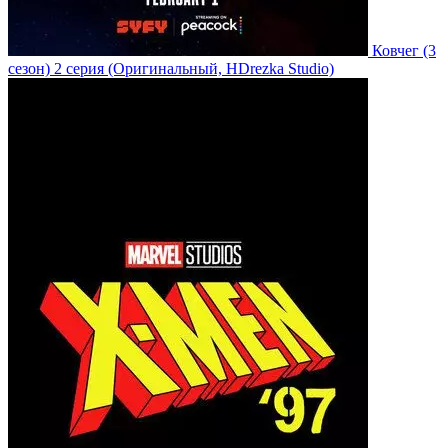
Ковчег
(3
сезон)
2 серия
(Оригинальный, HDrezka Studio)