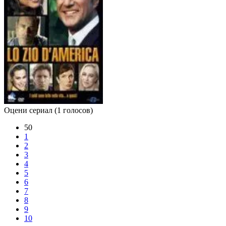
Оцени сериал
(1 голосов)
50
1
2
3
4
5
6
7
8
9
10