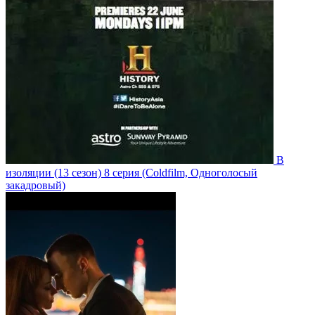
В
изоляции
(13 сезон)
8 серия
(Coldfilm, Одноголосый
закадровый)