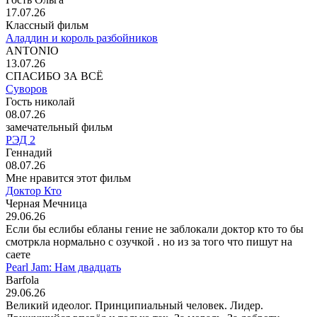
17.07.26
Классный фильм
Аладдин и король разбойников
ANTONIO
13.07.26
СПАСИБО ЗА ВСЁ
Суворов
Гость николай
08.07.26
замечательный фильм
РЭД 2
Геннадий
08.07.26
Мне нравится этот фильм
Доктор Кто
Черная Мечница
29.06.26
Если бы еслибы ебланы гение не заблокали доктор кто то бы
смотркла нормально с озучкой . но из за того что пишут на
саете
Pearl Jam: Нам двадцать
Barfola
29.06.26
Великий идеолог. Принципиальный человек. Лидер.