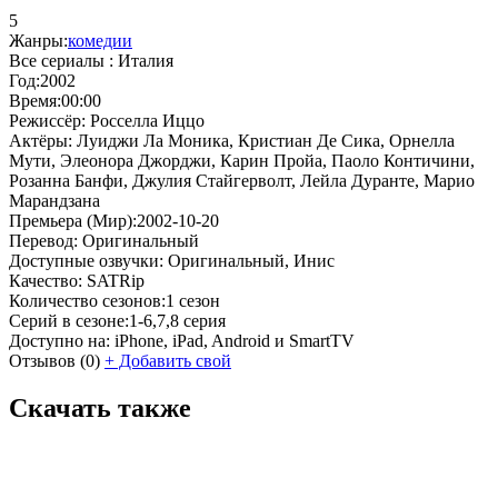
5
Жанры:
комедии
Все сериалы :
Италия
Год:
2002
Время:
00:00
Режиссёр:
Росселла Иццо
Актёры:
Луиджи Ла Моника, Кристиан Де Сика, Орнелла
Мути, Элеонора Джорджи, Карин Пройа, Паоло Контичини,
Розанна Банфи, Джулия Стайгерволт, Лейла Дуранте, Марио
Марандзана
Премьера (Мир):
2002-10-20
Перевод:
Оригинальный
Доступные озвучки:
Оригинальный, Инис
Качество:
SATRip
Количество сезонов:
1 сезон
Серий в сезоне:
1-6,7,8 серия
Доступно на:
iPhone, iPad, Android и SmartTV
Отзывов
(0)
+
Добавить свой
Скачать также