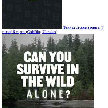
Темная сторона ринга
(7
сезон)
6 серия
(Coldfilm, Ultradox)