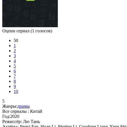
Оцени сериал
(1 голосов)
50
1
2
3
4
5
6
7
8
9
10
5
Жанры:
драмы
Все сериалы :
Китай
Год:
2020
Режиссёр:
Лю Тань
Актёры:
Jingyi Fan, Huan Li, Shuting Li, Guodong Liang, Yang Sh