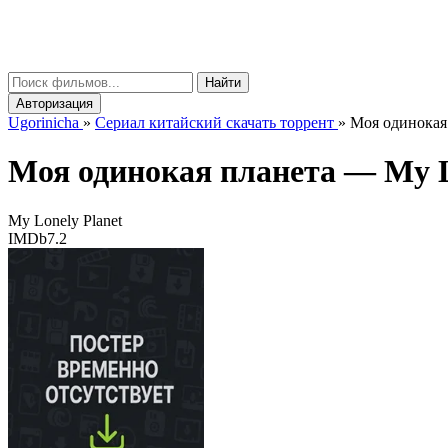
gorinicha
μ
Найти
Авторизация
Ugorinicha
»
Сериал китайский скачать торрент
»
Моя одинокая 
Моя одинокая планета —
My L
My Lonely Planet
IMDb
7.2