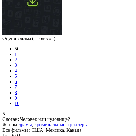
Оцени фильм
(1 голосов)
50
1
2
3
4
5
6
7
8
9
10
5
Слоган:
Человек или чудовище?
Жанры:
драмы
,
криминальные
,
триллеры
Все фильмы :
США, Мексика, Канада
Год:
2021