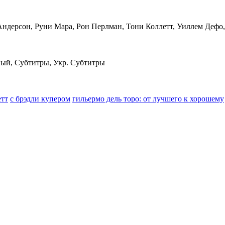
 Андерсон, Руни Мара, Рон Перлман, Тони Коллетт, Уиллем Деф
ый, Субтитры, Укр. Субтитры
етт
с брэдли купером
гильермо дель торо: от лучшего к хорошему