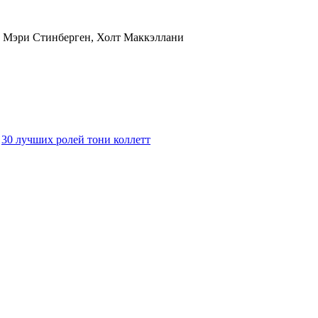
о, Мэри Стинберген, Холт Маккэллани
30 лучших ролей тони коллетт