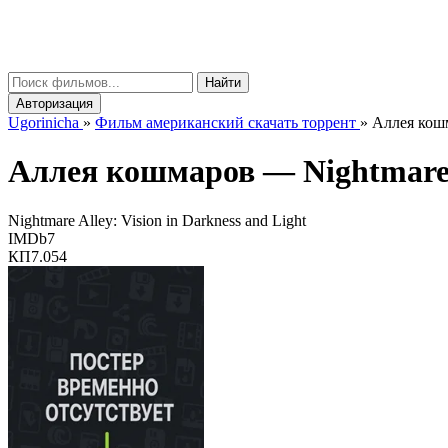
gorinicha
μ
Найти
Авторизация
Ugorinicha
»
Фильм американский скачать торрент
»
Аллея кошм
Аллея кошмаров —
Nightmare 
Nightmare Alley: Vision in Darkness and Light
IMDb
7
КП
7.054