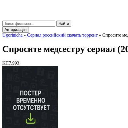
gorinicha
μ
Найти
Авторизация
Ugorinicha
»
Сериал российский скачать торрент
»
Спросите мед
Спросите медсестру сериал (202
КП
7.993