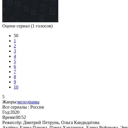
Оцени сериал
(1 голосов)
50
1
2
3
4
5
6
7
8
9
10
5
Жанры:
мелодрамы
Все сериалы :
Россия
Год:
2020
Время:
00:52
Режиссёр:
Дмитрий Петрунь, Ольга Кандидатова
Актёры:
Елена Панова, Павел Харланчук, Елена Руфанова, Э