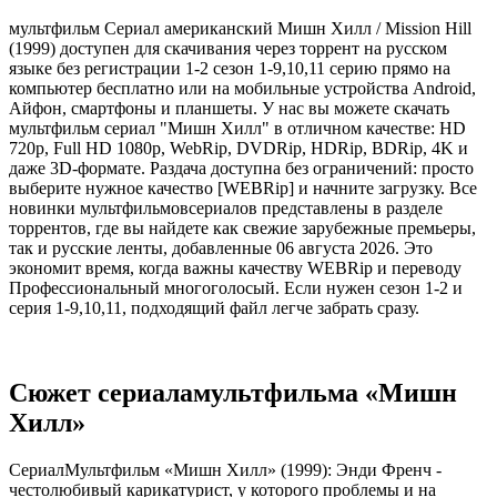
мультфильм Сериал американский Мишн Хилл / Mission Hill
(1999) доступен для скачивания через торрент на русском
языке без регистрации 1-2 сезон 1-9,10,11 серию прямо на
компьютер бесплатно или на мобильные устройства Android,
Айфон, смартфоны и планшеты. У нас вы можете скачать
мультфильм сериал "Мишн Хилл" в отличном качестве: HD
720p, Full HD 1080p, WebRip, DVDRip, HDRip, BDRip, 4K и
даже 3D-формате. Раздача доступна без ограничений: просто
выберите нужное качество [WEBRip] и начните загрузку. Все
новинки мультфильмовсериалов представлены в разделе
торрентов, где вы найдете как свежие зарубежные премьеры,
так и русские ленты, добавленные 06 августа 2026. Это
экономит время, когда важны качеству WEBRip и переводу
Профессиональный многоголосый. Если нужен сезон 1-2 и
серия 1-9,10,11, подходящий файл легче забрать сразу.
Сюжет сериаламультфильма «Мишн
Хилл»
СериалМультфильм «Мишн Хилл» (1999): Энди Френч -
честолюбивый карикатурист, у которого проблемы и на