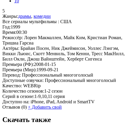
10
5
Жанры:
драмы
,
комедии
Все сериалы мультфильмы :
США
Год:
1999
Время:
00:30
Режиссёр:
Лорен Макмаллен, Майк Ким, Кристиан Роман,
Тришиа Гарсиа
Актёры:
Брайан Посен, Ник Джеймисон, Уоллес Лэнгэм,
Викки Льюис, Скотт Менвиль, Том Кенни, Тресс МакНилл,
Билл Окли, Джош Вайнштейн, Херберт Сигенса
Премьера (РФ):
2008-01-15
Премьера (Мир):
1999-09-21
Перевод:
Профессиональный многоголосый
Доступные озвучки:
Профессиональный многоголосый
Качество:
WEBRip
Количество сезонов:
1-2 сезон
Серий в сезоне:
1-9,10,11 серия
Доступно на:
iPhone, iPad, Android и SmartTV
Отзывов
(0)
+
Добавить свой
Скачать также