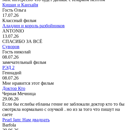
Кишан и Канхайя
Гость Ольга
17.07.26
Классный фильм
Аладдин и король разбойников
ANTONIO
13.07.26
СПАСИБО ЗА ВСЁ
Суворов
Гость николай
08.07.26
замечательный фильм
РЭД 2
Геннадий
08.07.26
Мне нравится этот фильм
Доктор Кто
Черная Мечница
29.06.26
Если бы еслибы ебланы гение не заблокали доктор кто то бы
смотркла нормально с озучкой . но из за того что пишут на
саете
Pearl Jam: Нам двадцать
Barfola