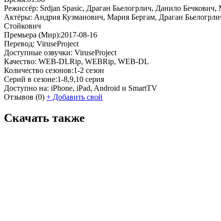
Режиссёр:
Srdjan Spasic, Драган Бьелогрлич, Данило Бечкович
Актёры:
Андрия Кузманович, Мария Бергам, Драган Бьелогрлич
Стойкович
Премьера (Мир):
2017-08-16
Перевод:
ViruseProject
Доступные озвучки:
ViruseProject
Качество:
WEB-DLRip, WEBRip, WEB-DL
Количество сезонов:
1-2 сезон
Серий в сезоне:
1-8,9,10 серия
Доступно на:
iPhone, iPad, Android и SmartTV
Отзывов
(0)
+
Добавить свой
Скачать также