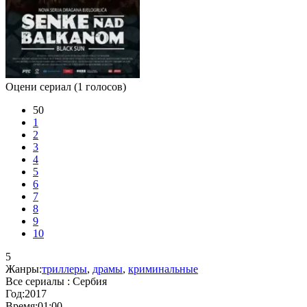
Оцени сериал
(1 голосов)
50
1
2
3
4
5
6
7
8
9
10
5
Жанры:
триллеры
,
драмы
,
криминальные
Все сериалы :
Сербия
Год:
2017
Время:
01:00