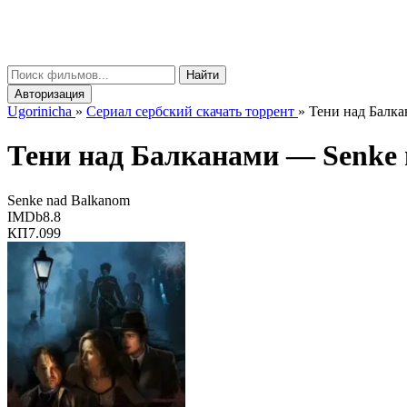
gorinicha
μ
Найти
Авторизация
Ugorinicha
»
Сериал сербский скачать торрент
»
Тени над Балкан
Тени над Балканами —
Senke
Senke nad Balkanom
IMDb
8.8
КП
7.099