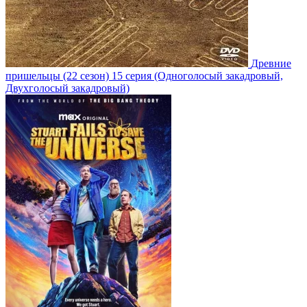
Древние
пришельцы
(22 сезон)
15 серия
(Одноголосый закадровый,
Двухголосый закадровый)