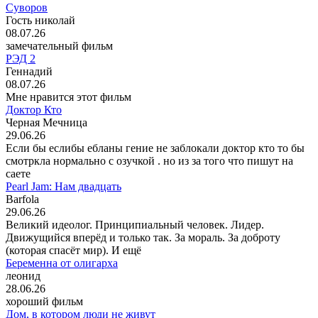
Суворов
Гость николай
08.07.26
замечательный фильм
РЭД 2
Геннадий
08.07.26
Мне нравится этот фильм
Доктор Кто
Черная Мечница
29.06.26
Если бы еслибы ебланы гение не заблокали доктор кто то бы
смотркла нормально с озучкой . но из за того что пишут на
саете
Pearl Jam: Нам двадцать
Barfola
29.06.26
Великий идеолог. Принципиальный человек. Лидер.
Движущийся вперёд и только так. За мораль. За доброту
(которая спасёт мир). И ещё
Беременна от олигарха
леонид
28.06.26
хороший фильм
Дом, в котором люди не живут