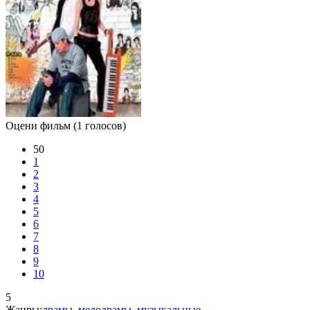
Оцени фильм
(1 голосов)
50
1
2
3
4
5
6
7
8
9
10
5
Жанры:
драмы
,
мелодрамы
,
музыкальные