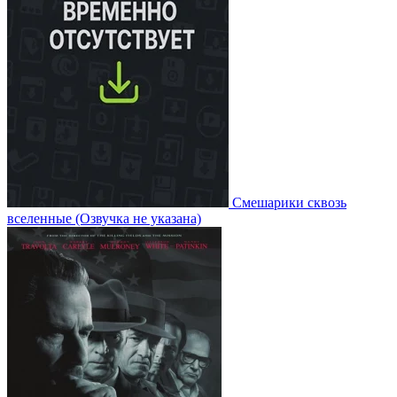
Смешарики сквозь
вселенные
(Озвучка не указана)