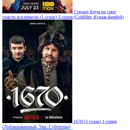
Стюарт Блум не смог
спасти вселенную
(1 сезон)
3 серия
(Coldfilm, Кураж-бамбей)
1670
(3 сезон)
1 серия
(Дублированный, Укр. Субтитры)