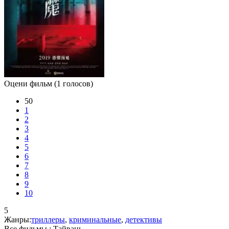
Оцени фильм
(1 голосов)
50
1
2
3
4
5
6
7
8
9
10
5
Жанры:
триллеры
,
криминальные
,
детективы
Все фильмы :
Тайвань