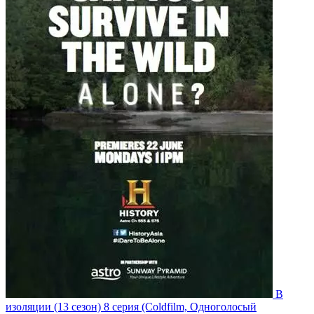
В
изоляции
(13 сезон)
8 серия
(Coldfilm, Одноголосый