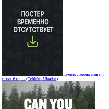
Темная сторона ринга
(7
сезон)
6 серия
(Coldfilm, Ultradox)