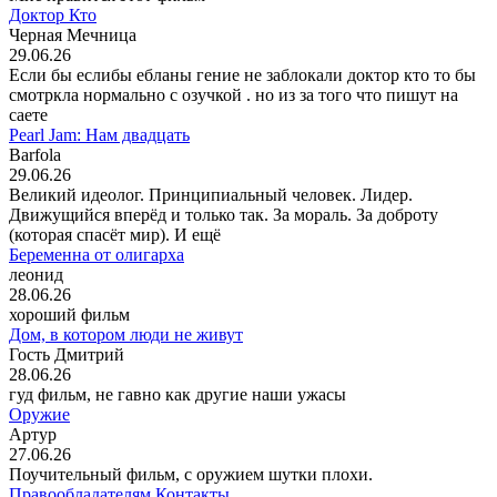
Доктор Кто
Черная Мечница
29.06.26
Если бы еслибы ебланы гение не заблокали доктор кто то бы
смотркла нормально с озучкой . но из за того что пишут на
саете
Pearl Jam: Нам двадцать
Barfola
29.06.26
Великий идеолог. Принципиальный человек. Лидер.
Движущийся вперёд и только так. За мораль. За доброту
(которая спасёт мир). И ещё
Беременна от олигарха
леонид
28.06.26
хороший фильм
Дом, в котором люди не живут
Гость Дмитрий
28.06.26
гуд фильм, не гавно как другие наши ужасы
Оружие
Артур
27.06.26
Поучительный фильм, с оружием шутки плохи.
Правообладателям
Контакты