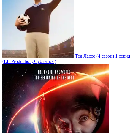
Тед Лассо
(4 сезон)
1 серия
(LE-Production, Субтитры)