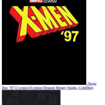
Люди
Икс ’97
(2 сезон)
8 серия
(Dragon Money Studio, Coldfilm)