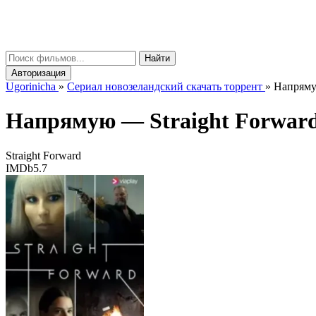
gorinicha
μ
Найти
Авторизация
Ugorinicha
»
Сериал новозеландский скачать торрент
»
Напрямую
Напрямую —
Straight Forwar
Straight Forward
IMDb
5.7