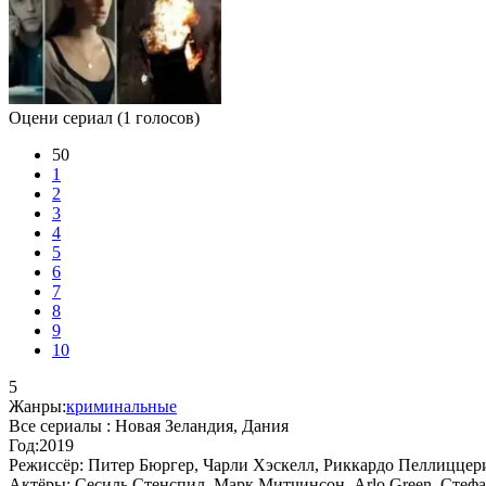
Оцени сериал
(1 голосов)
50
1
2
3
4
5
6
7
8
9
10
5
Жанры:
криминальные
Все сериалы :
Новая Зеландия, Дания
Год:
2019
Режиссёр:
Питер Бюргер, Чарли Хэскелл, Риккардо Пеллиццер
Актёры:
Сесиль Стенспил, Марк Митчинсон, Arlo Green, Стефа