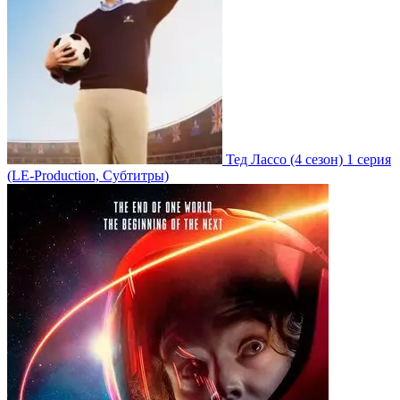
Тед Лассо
(4 сезон)
1 серия
(LE-Production, Субтитры)