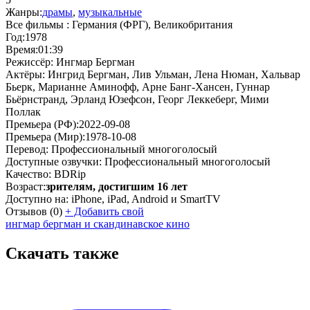
Жанры:
драмы
,
музыкальные
Все фильмы :
Германия (ФРГ), Великобритания
Год:
1978
Время:
01:39
Режиссёр:
Ингмар Бергман
Актёры:
Ингрид Бергман, Лив Ульман, Лена Нюман, Хальвар
Бьерк, Марианне Аминофф, Арне Банг-Хансен, Гуннар
Бьёрнстранд, Эрланд Юзефсон, Георг Леккеберг, Мими
Поллак
Премьера (РФ):
2022-09-08
Премьера (Мир):
1978-10-08
Перевод:
Профессиональный многоголосый
Доступные озвучки:
Профессиональный многоголосый
Качество:
BDRip
Возраст:
зрителям, достигшим 16 лет
Доступно на:
iPhone, iPad, Android и SmartTV
Отзывов
(0)
+
Добавить свой
ингмар бергман и скандинавское кино
Скачать также