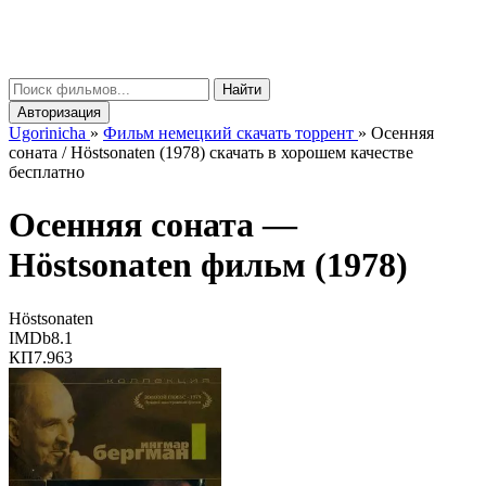
gorinicha
μ
Найти
Авторизация
Ugorinicha
»
Фильм немецкий скачать торрент
»
Осенняя
соната / Höstsonaten (1978) скачать в хорошем качестве
бесплатно
Осенняя соната —
Höstsonaten
фильм (1978)
Höstsonaten
IMDb
8.1
КП
7.963