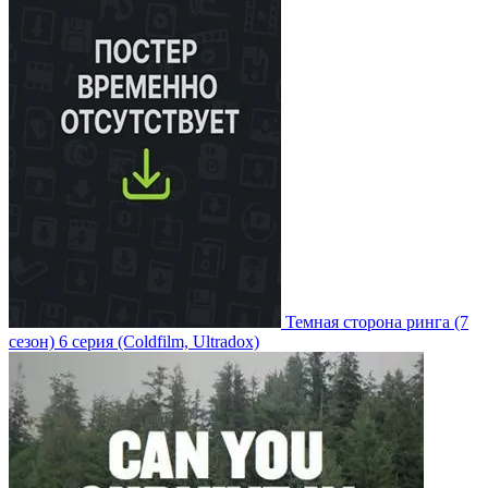
Темная сторона ринга
(7
сезон)
6 серия
(Coldfilm, Ultradox)