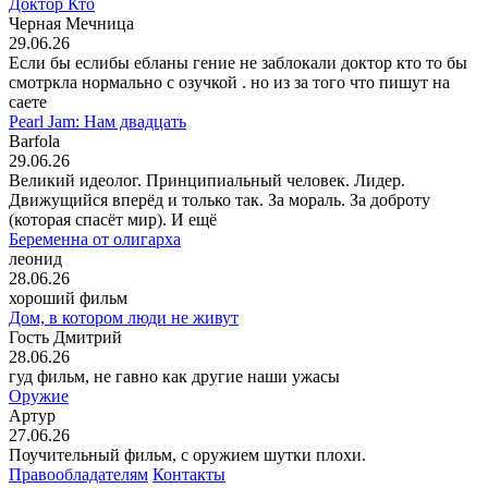
Доктор Кто
Черная Мечница
29.06.26
Если бы еслибы ебланы гение не заблокали доктор кто то бы
смотркла нормально с озучкой . но из за того что пишут на
саете
Pearl Jam: Нам двадцать
Barfola
29.06.26
Великий идеолог. Принципиальный человек. Лидер.
Движущийся вперёд и только так. За мораль. За доброту
(которая спасёт мир). И ещё
Беременна от олигарха
леонид
28.06.26
хороший фильм
Дом, в котором люди не живут
Гость Дмитрий
28.06.26
гуд фильм, не гавно как другие наши ужасы
Оружие
Артур
27.06.26
Поучительный фильм, с оружием шутки плохи.
Правообладателям
Контакты