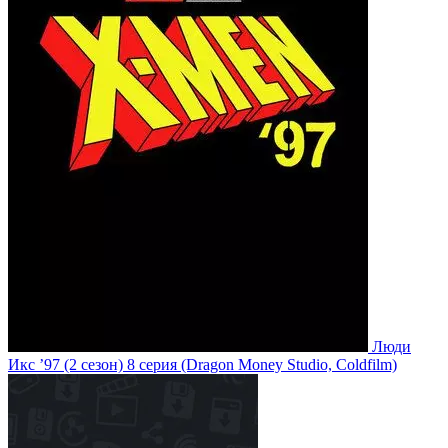
Люди
Икс ’97
(2 сезон)
8 серия
(Dragon Money Studio, Coldfilm)