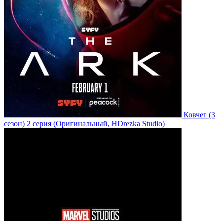
Ковчег
(3
сезон)
2 серия
(Оригинальный, HDrezka Studio)