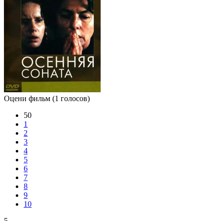
Оцени фильм
(1 голосов)
50
1
2
3
4
5
6
7
8
9
10
5