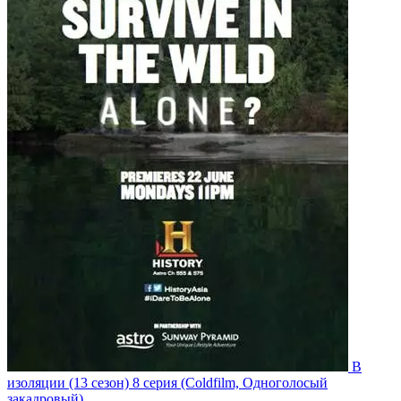
В
изоляции
(13 сезон)
8 серия
(Coldfilm, Одноголосый
закадровый)