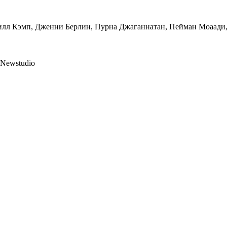
илл Кэмп, Дженни Берлин, Пурна Джаганнатан, Пейман Моаади,
 Newstudio