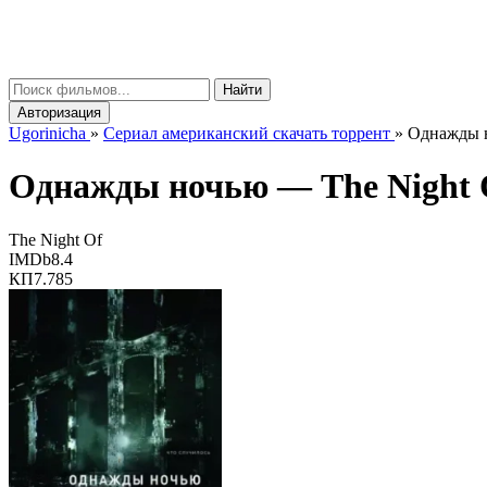
gorinicha
μ
Найти
Авторизация
Ugorinicha
»
Сериал американский скачать торрент
»
Однажды но
Однажды ночью —
The Night 
The Night Of
IMDb
8.4
КП
7.785