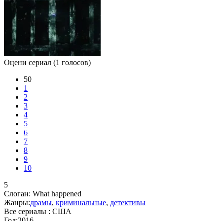
Оцени сериал
(1 голосов)
50
1
2
3
4
5
6
7
8
9
10
5
Слоган:
What happened
Жанры:
драмы
,
криминальные
,
детективы
Все сериалы :
США
Год:
2016