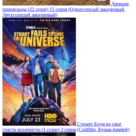
Древние
пришельцы
(22 сезон)
15 серия
(Одноголосый закадровый,
Двухголосый закадровый)
Стюарт Блум не смог
спасти вселенную
(1 сезон)
3 серия
(Coldfilm, Кураж-бамбей)