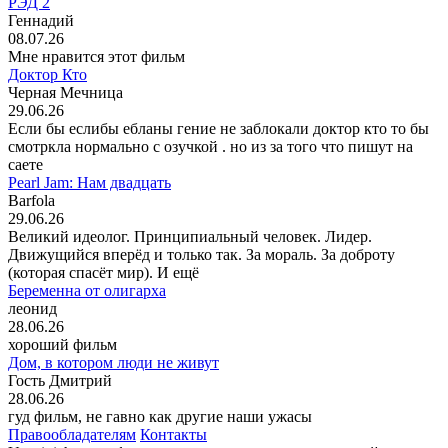
РЭД 2
Геннадий
08.07.26
Мне нравится этот фильм
Доктор Кто
Черная Мечница
29.06.26
Если бы еслибы ебланы гение не заблокали доктор кто то бы
смотркла нормально с озучкой . но из за того что пишут на
саете
Pearl Jam: Нам двадцать
Barfola
29.06.26
Великий идеолог. Принципиальный человек. Лидер.
Движущийся вперёд и только так. За мораль. За доброту
(которая спасёт мир). И ещё
Беременна от олигарха
леонид
28.06.26
хороший фильм
Дом, в котором люди не живут
Гость Дмитрий
28.06.26
гуд фильм, не гавно как другие наши ужасы
Правообладателям
Контакты