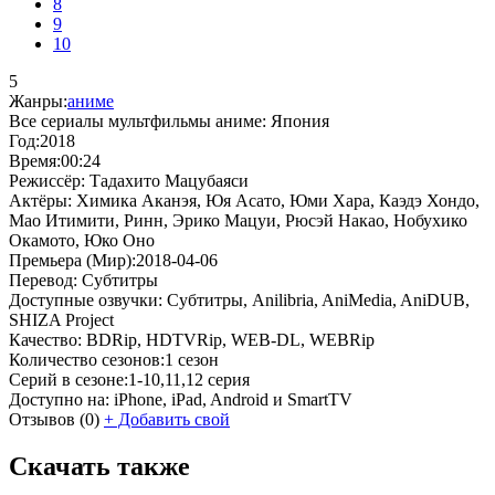
8
9
10
5
Жанры:
аниме
Все сериалы мультфильмы аниме:
Япония
Год:
2018
Время:
00:24
Режиссёр:
Тадахито Мацубаяси
Актёры:
Химика Аканэя, Юя Асато, Юми Хара, Каэдэ Хондо,
Мао Итимити, Ринн, Эрико Мацуи, Рюсэй Накао, Нобухико
Окамото, Юко Оно
Премьера (Мир):
2018-04-06
Перевод:
Субтитры
Доступные озвучки:
Субтитры, Anilibria, AniMedia, AniDUB,
SHIZA Project
Качество:
BDRip, HDTVRip, WEB-DL, WEBRip
Количество сезонов:
1 сезон
Серий в сезоне:
1-10,11,12 серия
Доступно на:
iPhone, iPad, Android и SmartTV
Отзывов
(0)
+
Добавить свой
Скачать также