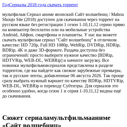
Год
Сериалы 2018 года скачать торрент
мультфильм Сериал аниме японский Сайт волшебниц / Mahou
Shoujo Site (2018) доступен для скачивания через торрент на
русском языке без регистрации 1 сезон 1-10,11,12 серию прямо
на компьютер бесплатно или на мобильные устройства
Android, Айфон, смартфоны и планшеты. У нас вы можете
скачать мультфильм сериал "Сайт волшебниц" в отличном
качестве: HD 720p, Full HD 1080p, WebRip, DVDRip, HDRip,
BDRip, 4K и даже 3D-формате. Раздача доступна без
ограничений: просто выберите нужное качество [BDRip,
HDTVRip, WEB-DL, WEBRip] и начните загрузку. Все
новинки мультфильмовсериалов представлены в разделе
торрентов, где вы найдете как свежие зарубежные премьеры,
так и русские ленты, добавленные 06 августа 2026. Так проще
сразу выбрать нужный вариант по качеству BDRip, HDTVRip,
WEB-DL, WEBRip и переводу Субтитры. Для сериалов это
особенно удобно, когда сезон 1 и серия 1-10,11,12 видны ещё
до скачивания.
Сюжет сериаламультфильмааниме
«Сайт волшебниц»