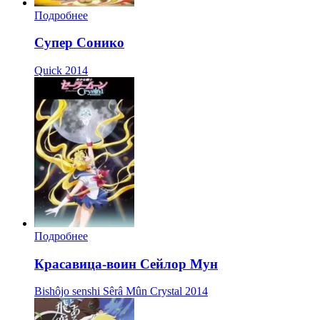
Подробнее
Супер Сонико
Quick
2014
Подробнее
Красавица-воин Сейлор Мун
Bishôjo senshi Sêrâ Mûn Crystal
2014