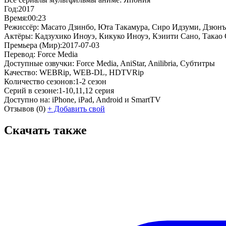
Год:
2017
Время:
00:23
Режиссёр:
Масато Дзинбо, Юта Такамура, Сиро Идзуми, Дзюнъ
Актёры:
Кадзухико Иноуэ, Кикуко Иноуэ, Кэиити Сано, Такао 
Премьера (Мир):
2017-07-03
Перевод:
Force Media
Доступные озвучки:
Force Media, AniStar, Anilibria, Субтитры
Качество:
WEBRip, WEB-DL, HDTVRip
Количество сезонов:
1-2 сезон
Серий в сезоне:
1-10,11,12 серия
Доступно на:
iPhone, iPad, Android и SmartTV
Отзывов
(0)
+
Добавить свой
Скачать также