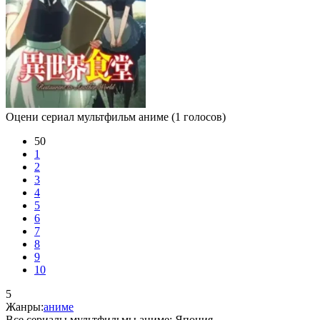
Оцени сериал мультфильм аниме
(1 голосов)
50
1
2
3
4
5
6
7
8
9
10
5
Жанры:
аниме
Все сериалы мультфильмы аниме:
Япония