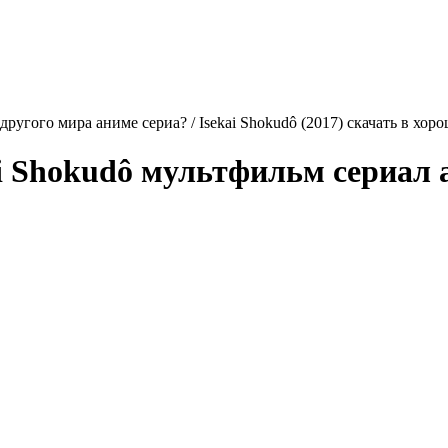
другого мира аниме сериа? / Isekai Shokudô (2017) скачать в хор
i Shokudô
мультфильм сериал ан