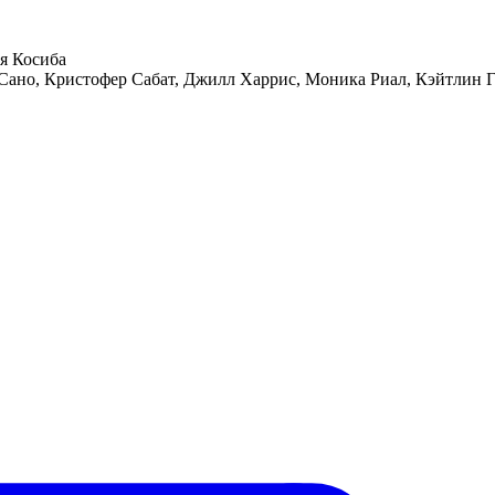
я Косиба
Сано, Кристофер Сабат, Джилл Харрис, Моника Риал, Кэйтлин Г