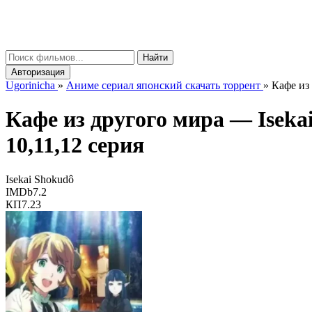
gorinicha
μ
Найти
Авторизация
Ugorinicha
»
Аниме сериал японский скачать торрент
»
Кафе из 
Кафе из другого мира —
Iseka
10,11,12 серия
Isekai Shokudô
IMDb
7.2
КП
7.23