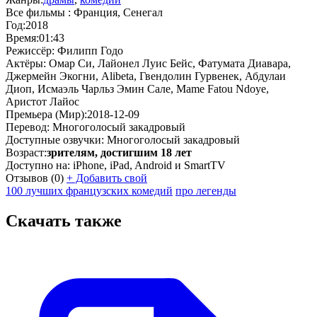
Все фильмы :
Франция, Сенегал
Год:
2018
Время:
01:43
Режиссёр:
Филипп Годо
Актёры:
Омар Си, Лайонел Луис Бейс, Фатумата Диавара,
Джермейн Экогни, Alibeta, Гвендолин Гурвенек, Абдулаи
Диоп, Исмаэль Чарльз Эмин Сале, Mame Fatou Ndoye,
Аристот Лайос
Премьера (Мир):
2018-12-09
Перевод:
Многоголосый закадровый
Доступные озвучки:
Многоголосый закадровый
Возраст:
зрителям, достигшим 18 лет
Доступно на:
iPhone, iPad, Android и SmartTV
Отзывов
(0)
+
Добавить свой
100 лучших французских комедий
про легенды
Скачать также