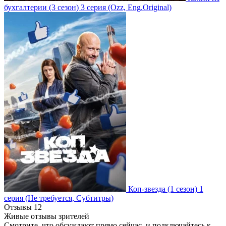
бухгалтерии
(3 сезон)
3 серия
(Ozz, Eng.Original)
Коп-звезда
(1 сезон)
1
серия
(Не требуется, Субтитры)
Отзывы
12
Живые отзывы зрителей
Смотрите, что обсуждают прямо сейчас, и подключайтесь к