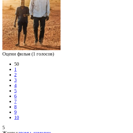
Оцени фильм
(1 голосов)
50
1
2
3
4
5
6
7
8
9
10
5
Жанры:
драмы
,
комедии