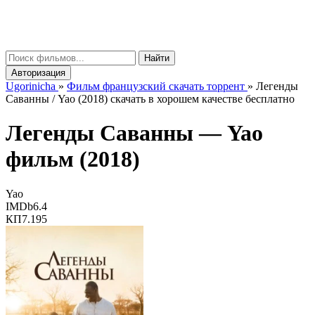
gorinicha
μ
Найти
Авторизация
Ugorinicha
»
Фильм французский скачать торрент
»
Легенды
Саванны / Yao (2018) скачать в хорошем качестве бесплатно
Легенды Саванны —
Yao
фильм (2018)
Yao
IMDb
6.4
КП
7.195