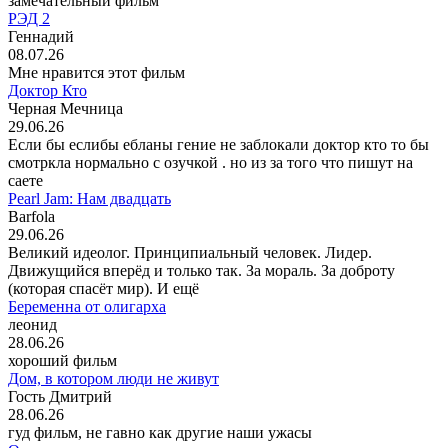
замечательный фильм
РЭД 2
Геннадий
08.07.26
Мне нравится этот фильм
Доктор Кто
Черная Мечница
29.06.26
Если бы еслибы ебланы гение не заблокали доктор кто то бы
смотркла нормально с озучкой . но из за того что пишут на
саете
Pearl Jam: Нам двадцать
Barfola
29.06.26
Великий идеолог. Принципиальный человек. Лидер.
Движущийся вперёд и только так. За мораль. За доброту
(которая спасёт мир). И ещё
Беременна от олигарха
леонид
28.06.26
хороший фильм
Дом, в котором люди не живут
Гость Дмитрий
28.06.26
гуд фильм, не гавно как другие наши ужасы