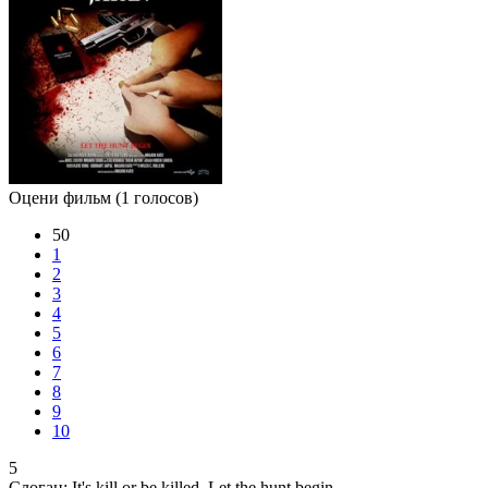
Оцени фильм
(1 голосов)
50
1
2
3
4
5
6
7
8
9
10
5
Слоган:
It's kill or be killed. Let the hunt begin.