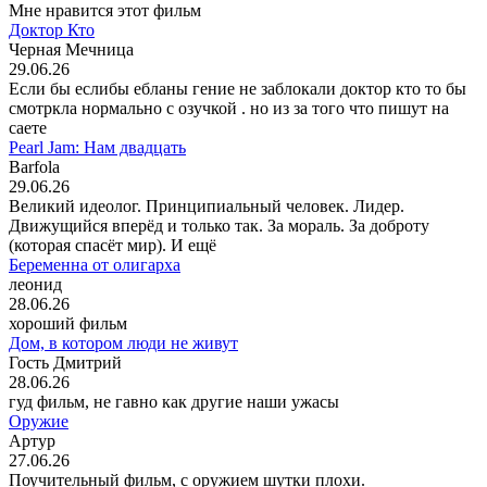
Мне нравится этот фильм
Доктор Кто
Черная Мечница
29.06.26
Если бы еслибы ебланы гение не заблокали доктор кто то бы
смотркла нормально с озучкой . но из за того что пишут на
саете
Pearl Jam: Нам двадцать
Barfola
29.06.26
Великий идеолог. Принципиальный человек. Лидер.
Движущийся вперёд и только так. За мораль. За доброту
(которая спасёт мир). И ещё
Беременна от олигарха
леонид
28.06.26
хороший фильм
Дом, в котором люди не живут
Гость Дмитрий
28.06.26
гуд фильм, не гавно как другие наши ужасы
Оружие
Артур
27.06.26
Поучительный фильм, с оружием шутки плохи.