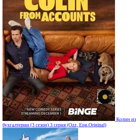
Колин из
бухгалтерии
(3 сезон)
3 серия
(Ozz, Eng.Original)