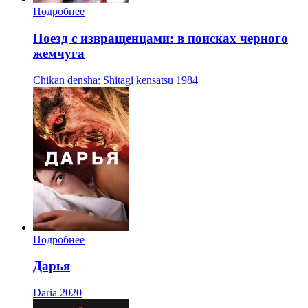
Подробнее
Поезд с извращенцами: в поисках черного
жемчуга
Chikan densha: Shitagi kensatsu
1984
Подробнее
Дарья
Daria
2020