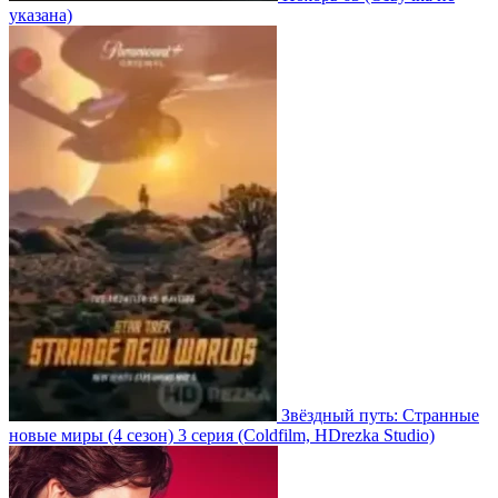
указана)
Звёздный путь: Странные
новые миры
(4 сезон)
3 серия
(Coldfilm, HDrezka Studio)