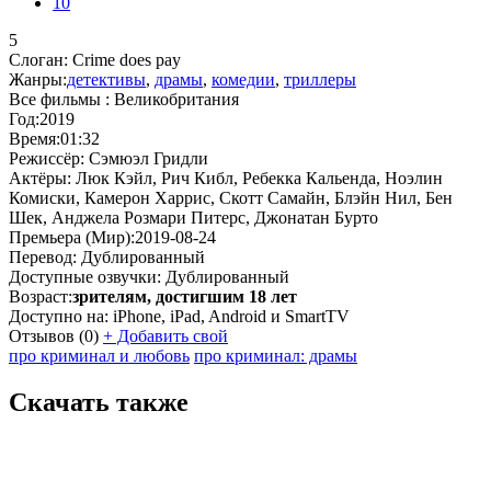
10
5
Слоган:
Crime does pay
Жанры:
детективы
,
драмы
,
комедии
,
триллеры
Все фильмы :
Великобритания
Год:
2019
Время:
01:32
Режиссёр:
Сэмюэл Гридли
Актёры:
Люк Кэйл, Рич Кибл, Ребекка Кальенда, Ноэлин
Комиски, Камерон Харрис, Скотт Самайн, Блэйн Нил, Бен
Шек, Анджела Розмари Питерс, Джонатан Бурто
Премьера (Мир):
2019-08-24
Перевод:
Дублированный
Доступные озвучки:
Дублированный
Возраст:
зрителям, достигшим 18 лет
Доступно на:
iPhone, iPad, Android и SmartTV
Отзывов
(0)
+
Добавить свой
про криминал и любовь
про криминал: драмы
Скачать также