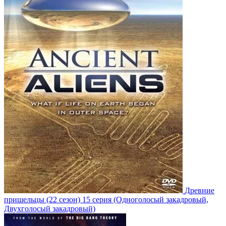
Древние
пришельцы
(22 сезон)
15 серия
(Одноголосый закадровый,
Двухголосый закадровый)