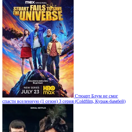
Стюарт Блум не смог
спасти вселенную
(1 сезон)
3 серия
(Coldfilm, Кураж-бамбей)