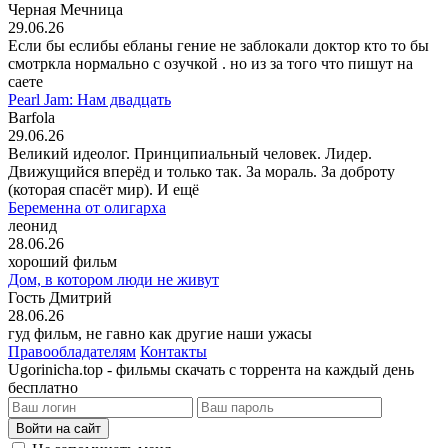
Черная Мечница
29.06.26
Если бы еслибы ебланы гение не заблокали доктор кто то бы
смотркла нормально с озучкой . но из за того что пишут на
саете
Pearl Jam: Нам двадцать
Barfola
29.06.26
Великий идеолог. Принципиальный человек. Лидер.
Движущийся вперёд и только так. За мораль. За доброту
(которая спасёт мир). И ещё
Беременна от олигарха
леонид
28.06.26
хороший фильм
Дом, в котором люди не живут
Гость Дмитрий
28.06.26
гуд фильм, не гавно как другие наши ужасы
Правообладателям
Контакты
Ugorinicha.top - фильмы скачать с торрента на каждый день
бесплатно
Войти на сайт