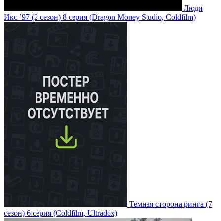
Люди
Икс ’97
(2 сезон)
8 серия
(Dragon Money Studio, Coldfilm)
Темная сторона ринга
(7
сезон)
6 серия
(Coldfilm, Ultradox)