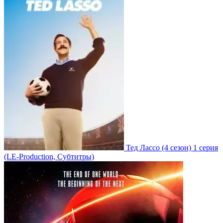
Тед Лассо
(4 сезон)
1 серия
(LE-Production, Субтитры)