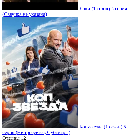
Лаки
(1 сезон)
5 серия
(Озвучка не указана)
Коп-звезда
(1 сезон)
5
серия
(Не требуется, Субтитры)
Отзывы
12