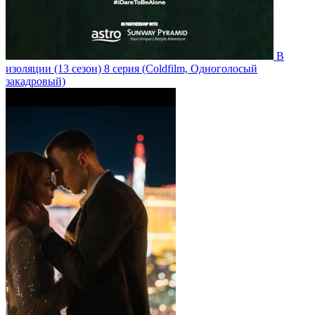
В
изоляции
(13 сезон)
8 серия
(Coldfilm, Одноголосый
закадровый)