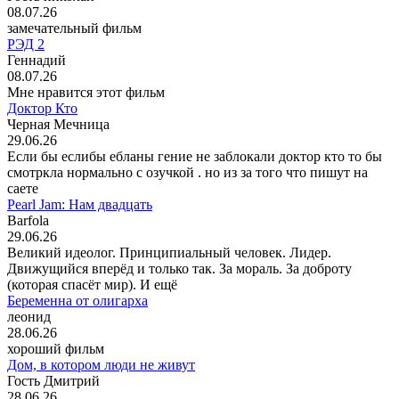
08.07.26
замечательный фильм
РЭД 2
Геннадий
08.07.26
Мне нравится этот фильм
Доктор Кто
Черная Мечница
29.06.26
Если бы еслибы ебланы гение не заблокали доктор кто то бы
смотркла нормально с озучкой . но из за того что пишут на
саете
Pearl Jam: Нам двадцать
Barfola
29.06.26
Великий идеолог. Принципиальный человек. Лидер.
Движущийся вперёд и только так. За мораль. За доброту
(которая спасёт мир). И ещё
Беременна от олигарха
леонид
28.06.26
хороший фильм
Дом, в котором люди не живут
Гость Дмитрий
28.06.26