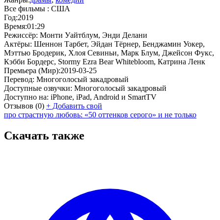
Все фильмы :
США
Год:
2019
Время:
01:29
Режиссёр:
Монти Уайтблум, Энди Делани
Актёры:
Шеннон Тарбет, Эйдан Тёрнер, Бенджамин Уокер,
Мэттью Бродерик, Хлоя Севиньи, Марк Блум, Джейсон Фукс,
Кэбби Бордерс, Stormy Ezra Bear Whitebloom, Катрина Ленк
Премьера (Мир):
2019-03-25
Перевод:
Многоголосый закадровый
Доступные озвучки:
Многоголосый закадровый
Доступно на:
iPhone, iPad, Android и SmartTV
Отзывов
(0)
+
Добавить свой
про страстную любовь: «50 оттенков серого» и не только
Скачать также