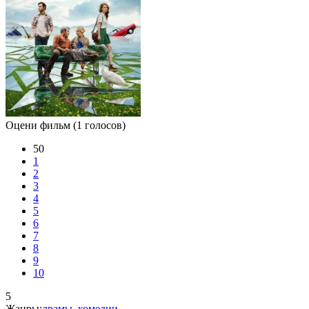
Оцени фильм
(1 голосов)
50
1
2
3
4
5
6
7
8
9
10
5
Жанры:
драмы
,
комедии