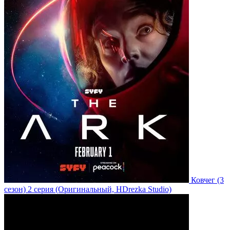
Ковчег
(3
сезон)
2 серия
(Оригинальный, HDrezka Studio)