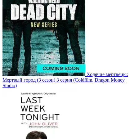
Ходячие мертвецы:
Мертвый город
(3 сезон)
3 серия
(Coldfilm, Dragon Money
Studio)