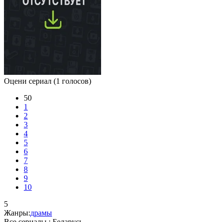
Оцени сериал
(1 голосов)
50
1
2
3
4
5
6
7
8
9
10
5
Жанры:
драмы
Все сериалы :
Беларусь