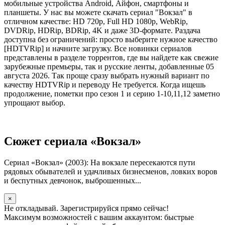
мобильные устройства Android, Айфон, смартфоны и
планшеты. У нас вы можете скачать сериал "Вокзал" в
отличном качестве: HD 720p, Full HD 1080p, WebRip,
DVDRip, HDRip, BDRip, 4K и даже 3D-формате. Раздача
доступна без ограничений: просто выберите нужное качество
[HDTVRip] и начните загрузку. Все новинки сериалов
представлены в разделе торрентов, где вы найдете как свежие
зарубежные премьеры, так и русские ленты, добавленные 05
августа 2026. Так проще сразу выбрать нужный вариант по
качеству HDTVRip и переводу Не требуется. Когда ищешь
продолжение, пометки про сезон 1 и серию 1-10,11,12 заметно
упрощают выбор.
Сюжет сериала «Вокзал»
Сериал «Вокзал» (2003): На вокзале пересекаются пути
рядовых обывателей и удачливых бизнесменов, ловких воров
и беспутных девчонок, выброшенных...
×
Не откладывай. Зарегистрируйся прямо сейчас!
Максимум возможностей с вашим аккаунтом: быстрые