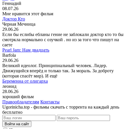
Геннадий
08.07.26
Мне нравится этот фильм
Доктор Кто
Черная Мечница
29.06.26
Если бы еслибы ебланы гение не заблокали доктор кто то бы
смотркла нормально с озучкой . но из за того что пишут на
саете
Pearl Jam: Нам двадцать
Barfola
29.06.26
Великий идеолог. Принципиальный человек. Лидер.
Движущийся вперёд и только так. За мораль. За доброту
(которая спасёт мир). И ещё
Беременна от олигарха
леонид
28.06.26
хороший фильм
Правообладателям
Контакты
Ugorinicha.top - фильмы скачать с торрента на каждый день
бесплатно
Войти на сайт