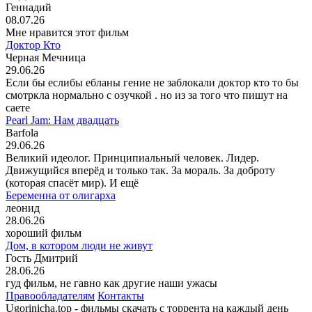
Геннадий
08.07.26
Мне нравится этот фильм
Доктор Кто
Черная Мечница
29.06.26
Если бы еслибы ебланы гение не заблокали доктор кто то бы
смотркла нормально с озучкой . но из за того что пишут на
саете
Pearl Jam: Нам двадцать
Barfola
29.06.26
Великий идеолог. Принципиальный человек. Лидер.
Движущийся вперёд и только так. За мораль. За доброту
(которая спасёт мир). И ещё
Беременна от олигарха
леонид
28.06.26
хороший фильм
Дом, в котором люди не живут
Гость Дмитрий
28.06.26
гуд фильм, не гавно как другие наши ужасы
Правообладателям
Контакты
Ugorinicha.top - фильмы скачать с торрента на каждый день