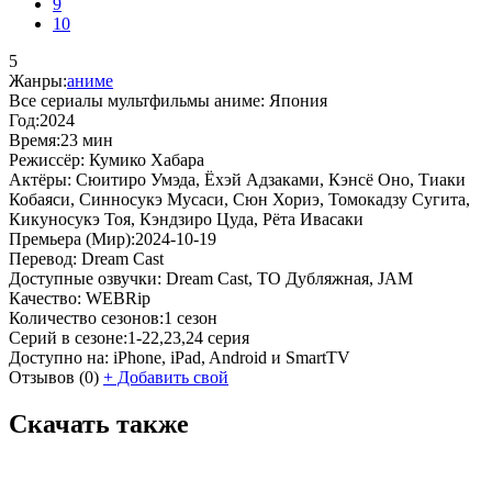
9
10
5
Жанры:
аниме
Все сериалы мультфильмы аниме:
Япония
Год:
2024
Время:
23 мин
Режиссёр:
Кумико Хабара
Актёры:
Сюитиро Умэда, Ёхэй Адзаками, Кэнсё Оно, Тиаки
Кобаяси, Синносукэ Мусаси, Сюн Хориэ, Томокадзу Сугита,
Кикуносукэ Тоя, Кэндзиро Цуда, Рёта Ивасаки
Премьера (Мир):
2024-10-19
Перевод:
Dream Cast
Доступные озвучки:
Dream Cast, ТО Дубляжная, JAM
Качество:
WEBRip
Количество сезонов:
1 сезон
Серий в сезоне:
1-22,23,24 серия
Доступно на:
iPhone, iPad, Android и SmartTV
Отзывов
(0)
+
Добавить свой
Скачать также