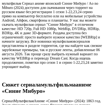
мультфильм Сериал аниме японский Синие Мибуро / Ao no
Miburo (2024) доступен для скачивания через торрент на
русском языке без регистрации 1 сезон 1-22,23,24 серию
прямо на компьютер бесплатно или на мобильные устройства
Android, Айфон, смартфоны и планшеты. У нас вы можете
скачать мультфильм сериал "Синие Мибуро" в отличном
качестве: HD 720p, Full HD 1080p, WebRip, DVDRip, HDRip,
BDRip, 4K и даже 3D-формате. Раздача доступна без
ограничений: просто выберите нужное качество [WEBRip] и
начните загрузку. Все новинки мультфильмовсериалов
представлены в разделе торрентов, где вы найдете как свежие
зарубежные премьеры, так и русские ленты, добавленные 06
августа 2026. Так проще сразу выбрать нужный вариант по
качеству WEBRip и переводу Dream Cast. Когда ищешь
продолжение, пометки про сезон 1 и серию 1-22,23,24 заметно
упрощают выбор.
Сюжет сериаламультфильмааниме
«Синие Мибуро»
СериалМультфильмАниме «Синие Мибуро» (2024): 1863 год.