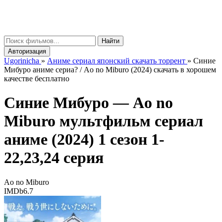
gorinicha
μ
Найти
Авторизация
Ugorinicha
»
Аниме сериал японский скачать торрент
»
Синие
Мибуро аниме сериа? / Ao no Miburo (2024) скачать в хорошем
качестве бесплатно
Синие Мибуро —
Ao no
Miburo
мультфильм сериал
аниме (2024) 1 сезон 1-
22,23,24 серия
Ao no Miburo
IMDb
6.7