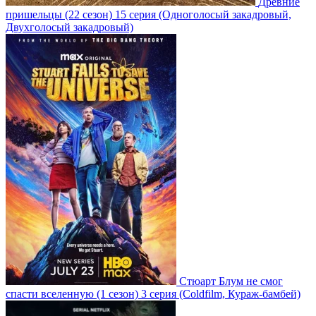
Древние
пришельцы
(22 сезон)
15 серия
(Одноголосый закадровый,
Двухголосый закадровый)
Стюарт Блум не смог
спасти вселенную
(1 сезон)
3 серия
(Coldfilm, Кураж-бамбей)