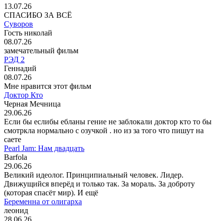
13.07.26
СПАСИБО ЗА ВСЁ
Суворов
Гость николай
08.07.26
замечательный фильм
РЭД 2
Геннадий
08.07.26
Мне нравится этот фильм
Доктор Кто
Черная Мечница
29.06.26
Если бы еслибы ебланы гение не заблокали доктор кто то бы
смотркла нормально с озучкой . но из за того что пишут на
саете
Pearl Jam: Нам двадцать
Barfola
29.06.26
Великий идеолог. Принципиальный человек. Лидер.
Движущийся вперёд и только так. За мораль. За доброту
(которая спасёт мир). И ещё
Беременна от олигарха
леонид
28.06.26