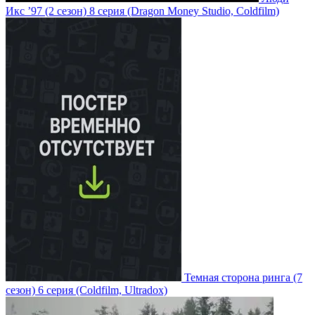
Икс ’97
(2 сезон)
8 серия
(Dragon Money Studio, Coldfilm)
Темная сторона ринга
(7
сезон)
6 серия
(Coldfilm, Ultradox)