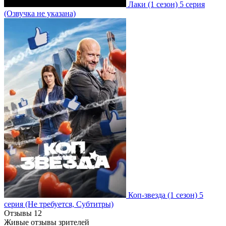
Лаки
(1 сезон)
5 серия
(Озвучка не указана)
Коп-звезда
(1 сезон)
5
серия
(Не требуется, Субтитры)
Отзывы
12
Живые отзывы зрителей