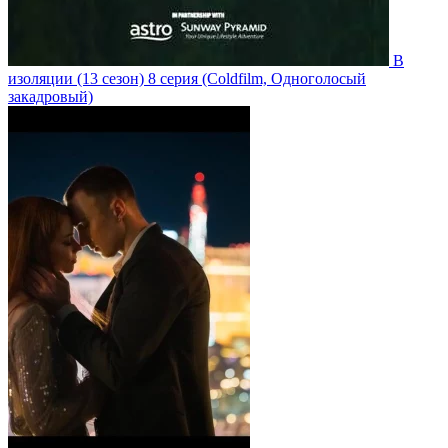
В
изоляции
(13 сезон)
8 серия
(Coldfilm, Одноголосый
закадровый)