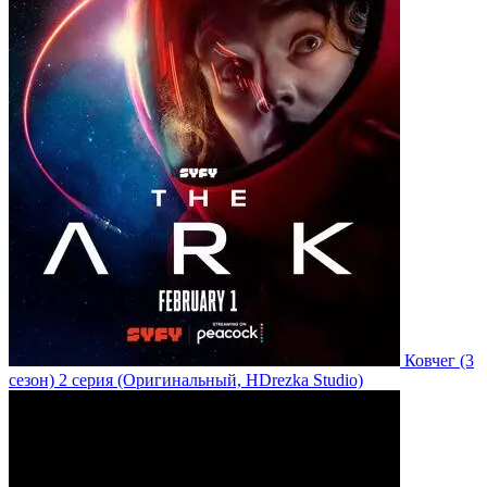
Ковчег
(3
сезон)
2 серия
(Оригинальный, HDrezka Studio)