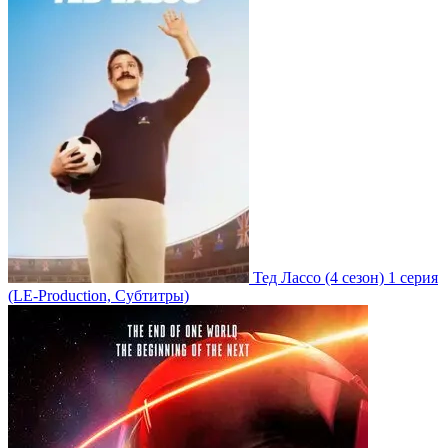
Тед Лассо
(4 сезон)
1 серия
(LE-Production, Субтитры)