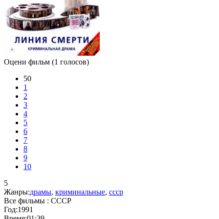
Оцени фильм
(1 голосов)
50
1
2
3
4
5
6
7
8
9
10
5
Жанры:
драмы
,
криминальные
,
ссср
Все фильмы :
СССР
Год:
1991
Время:
01:39