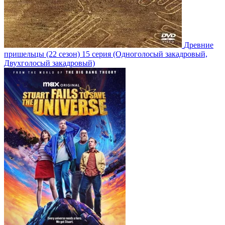
Древние
пришельцы
(22 сезон)
15 серия
(Одноголосый закадровый,
Двухголосый закадровый)