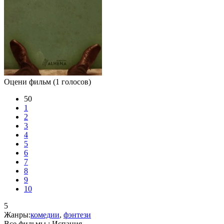
Оцени фильм
(1 голосов)
50
1
2
3
4
5
6
7
8
9
10
5
Жанры:
комедии
,
фэнтези
Все фильмы :
Испания