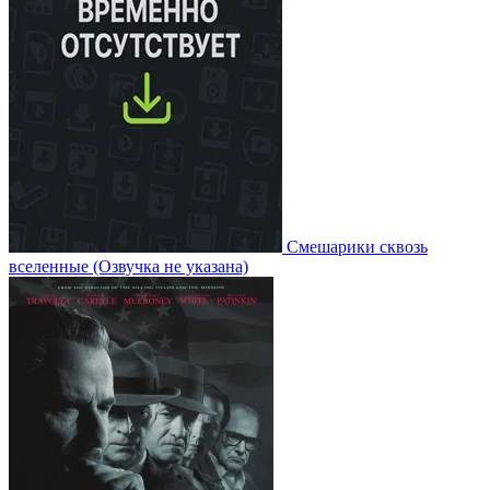
Смешарики сквозь
вселенные
(Озвучка не указана)