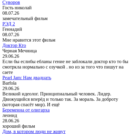
Суворов
Гость николай
08.07.26
замечательный фильм
РЭД 2
Геннадий
08.07.26
Мне нравится этот фильм
Доктор Кто
Черная Мечница
29.06.26
Если бы еслибы ебланы гение не заблокали доктор кто то бы
смотркла нормально с озучкой . но из за того что пишут на
саете
Pearl Jam: Нам двадцать
Barfola
29.06.26
Великий идеолог. Принципиальный человек. Лидер.
Движущийся вперёд и только так. За мораль. За доброту
(которая спасёт мир). И ещё
Беременна от олигарха
леонид
28.06.26
хороший фильм
Дом, в котором люди не живут