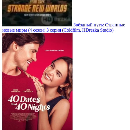
Звёздный путь: Странные
новые миры
(4 сезон)
3 серия
(Coldfilm, HDrezka Studio)