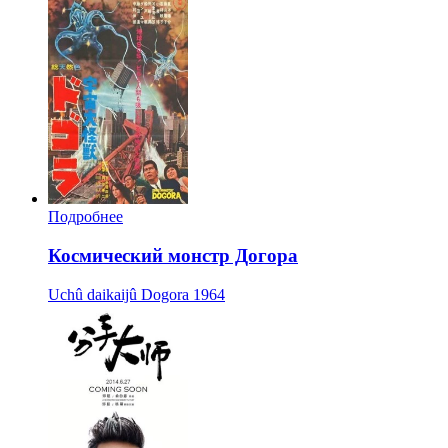
Подробнее
Космический монстр Догора
Uchû daikaijû Dogora
1964