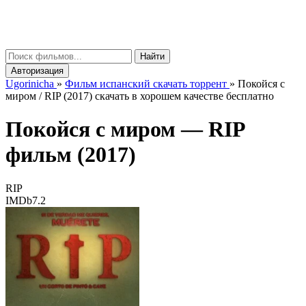
gorinicha
μ
Найти
Авторизация
Ugorinicha
»
Фильм испанский скачать торрент
»
Покойся с
миром / RIP (2017) скачать в хорошем качестве бесплатно
Покойся с миром —
RIP
фильм (2017)
RIP
IMDb
7.2