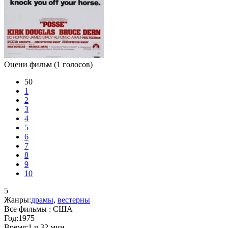
Оцени фильм
(1 голосов)
50
1
2
3
4
5
6
7
8
9
10
5
Жанры:
драмы
,
вестерны
Все фильмы :
США
Год:
1975
Время:
1 ч 32 мин