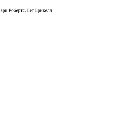
арк Робертс, Бет Брикелл