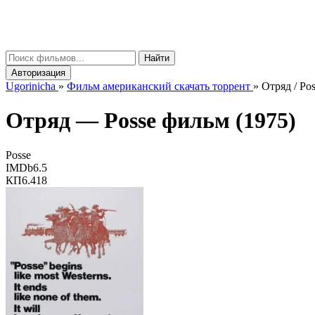
gorinicha
μ
Найти
Авторизация
Ugorinicha
»
Фильм американский скачать торрент
»
Отряд / Po
Отряд —
Posse
фильм (1975)
Posse
IMDb
6.5
КП
6.418