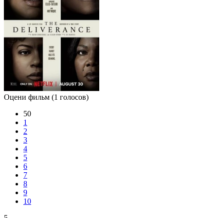
Оцени фильм
(1 голосов)
50
1
2
3
4
5
6
7
8
9
10
5