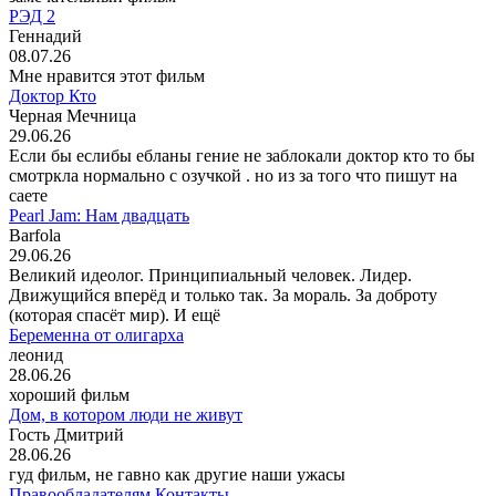
РЭД 2
Геннадий
08.07.26
Мне нравится этот фильм
Доктор Кто
Черная Мечница
29.06.26
Если бы еслибы ебланы гение не заблокали доктор кто то бы
смотркла нормально с озучкой . но из за того что пишут на
саете
Pearl Jam: Нам двадцать
Barfola
29.06.26
Великий идеолог. Принципиальный человек. Лидер.
Движущийся вперёд и только так. За мораль. За доброту
(которая спасёт мир). И ещё
Беременна от олигарха
леонид
28.06.26
хороший фильм
Дом, в котором люди не живут
Гость Дмитрий
28.06.26
гуд фильм, не гавно как другие наши ужасы
Правообладателям
Контакты