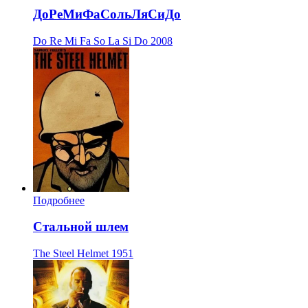
ДоРеМиФаСольЛяСиДо
Do Re Mi Fa So La Si Do
2008
Подробнее
Стальной шлем
The Steel Helmet
1951