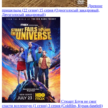
Древние
пришельцы
(22 сезон)
15 серия
(Одноголосый закадровый,
Двухголосый закадровый)
Стюарт Блум не смог
спасти вселенную
(1 сезон)
3 серия
(Coldfilm, Кураж-бамбей)