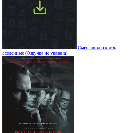
Смешарики сквозь
вселенные
(Озвучка не указана)