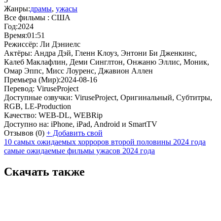
Жанры:
драмы
,
ужасы
Все фильмы :
США
Год:
2024
Время:
01:51
Режиссёр:
Ли Дэниелс
Актёры:
Андра Дэй, Гленн Клоуз, Энтони Би Дженкинс,
Калеб Маклафлин, Деми Синглтон, Онжаню Эллис, Моник,
Омар Эппс, Мисс Лоуренс, Джавион Аллен
Премьера (Мир):
2024-08-16
Перевод:
ViruseProject
Доступные озвучки:
ViruseProject, Оригинальный, Субтитры,
RGB, LE-Production
Качество:
WEB-DL, WEBRip
Доступно на:
iPhone, iPad, Android и SmartTV
Отзывов
(0)
+
Добавить свой
10 самых ожидаемых хорроров второй половины 2024 года
самые ожидаемые фильмы ужасов 2024 года
Скачать также