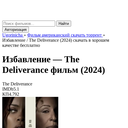
gorinicha
μ
Найти
Авторизация
Ugorinicha
»
Фильм американский скачать торрент
»
Избавление / The Deliverance (2024) скачать в хорошем
качестве бесплатно
Избавление —
The
Deliverance
фильм (2024)
The Deliverance
IMDb
5.1
КП
4.792