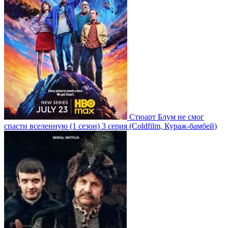
Стюарт Блум не смог
спасти вселенную
(1 сезон)
3 серия
(Coldfilm, Кураж-бамбей)