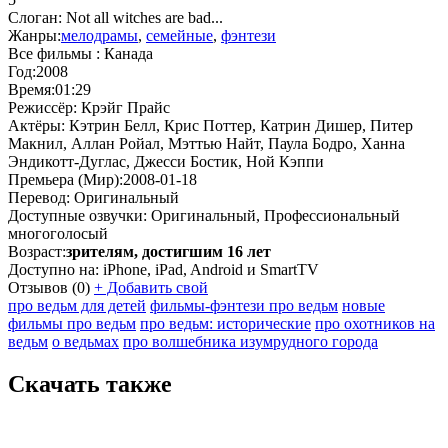
Слоган:
Not all witches are bad...
Жанры:
мелодрамы
,
семейные
,
фэнтези
Все фильмы :
Канада
Год:
2008
Время:
01:29
Режиссёр:
Крэйг Прайс
Актёры:
Кэтрин Белл, Крис Поттер, Катрин Дишер, Питер
Макнил, Аллан Ройал, Мэттью Найт, Паула Бодро, Ханна
Эндикотт-Дуглас, Джесси Бостик, Ной Кэппи
Премьера (Мир):
2008-01-18
Перевод:
Оригинальный
Доступные озвучки:
Оригинальный, Профессиональный
многоголосый
Возраст:
зрителям, достигшим 16 лет
Доступно на:
iPhone, iPad, Android и SmartTV
Отзывов
(0)
+
Добавить свой
про ведьм для детей
фильмы-фэнтези про ведьм
новые
фильмы про ведьм
про ведьм: исторические
про охотников на
ведьм
о ведьмах
про волшебника изумрудного города
Скачать также