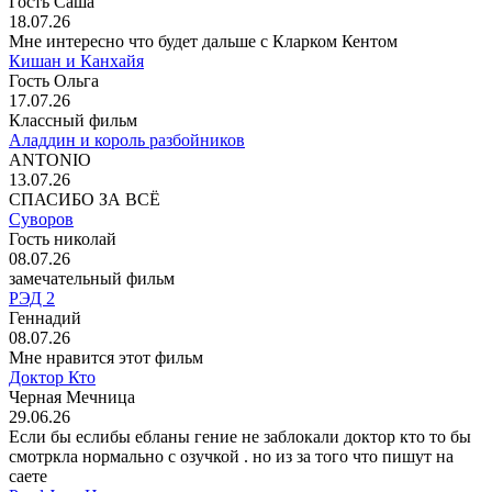
Гость Саша
18.07.26
Мне интересно что будет дальше с Кларком Кентом
Кишан и Канхайя
Гость Ольга
17.07.26
Классный фильм
Аладдин и король разбойников
ANTONIO
13.07.26
СПАСИБО ЗА ВСЁ
Суворов
Гость николай
08.07.26
замечательный фильм
РЭД 2
Геннадий
08.07.26
Мне нравится этот фильм
Доктор Кто
Черная Мечница
29.06.26
Если бы еслибы ебланы гение не заблокали доктор кто то бы
смотркла нормально с озучкой . но из за того что пишут на
саете