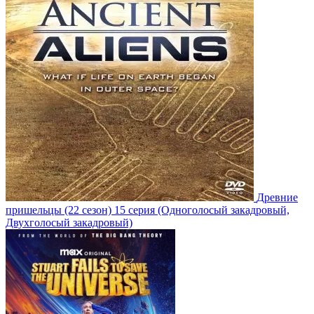
Древние
пришельцы
(22 сезон)
15 серия
(Одноголосый закадровый,
Двухголосый закадровый)