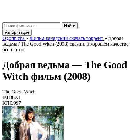
gorinicha
μ
Найти
Авторизация
Ugorinicha
»
Фильм канадский скачать торрент
»
Добрая
ведьма / The Good Witch (2008) скачать в хорошем качестве
бесплатно
Добрая ведьма —
The Good
Witch
фильм (2008)
The Good Witch
IMDb
7.1
КП
6.997