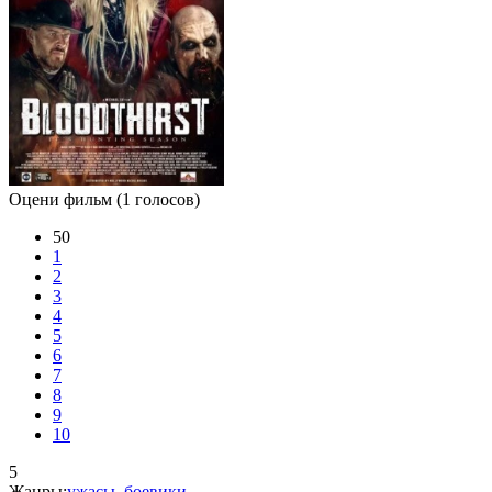
Оцени фильм
(1 голосов)
50
1
2
3
4
5
6
7
8
9
10
5
Жанры:
ужасы
,
боевики