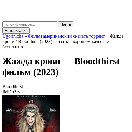
gorinicha
μ
Найти
Авторизация
Ugorinicha
»
Фильм американский скачать торрент
»
Жажда
крови / Bloodthirst (2023) скачать в хорошем качестве
бесплатно
Жажда крови —
Bloodthirst
фильм (2023)
Bloodthirst
IMDb
3.6