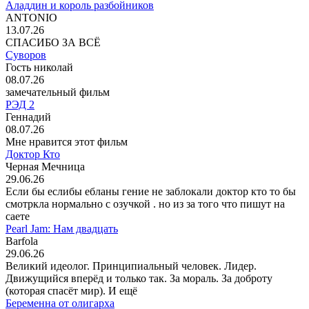
Аладдин и король разбойников
ANTONIO
13.07.26
СПАСИБО ЗА ВСЁ
Суворов
Гость николай
08.07.26
замечательный фильм
РЭД 2
Геннадий
08.07.26
Мне нравится этот фильм
Доктор Кто
Черная Мечница
29.06.26
Если бы еслибы ебланы гение не заблокали доктор кто то бы
смотркла нормально с озучкой . но из за того что пишут на
саете
Pearl Jam: Нам двадцать
Barfola
29.06.26
Великий идеолог. Принципиальный человек. Лидер.
Движущийся вперёд и только так. За мораль. За доброту
(которая спасёт мир). И ещё
Беременна от олигарха