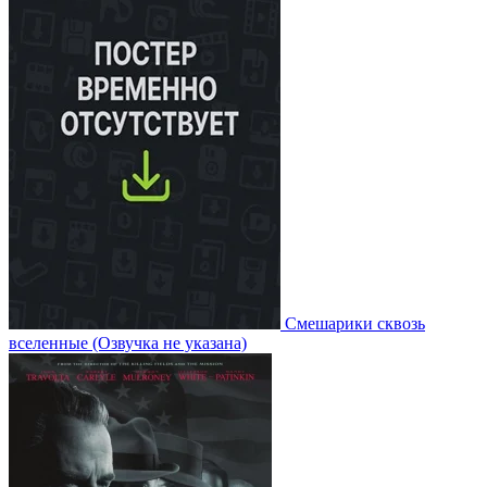
Смешарики сквозь
вселенные
(Озвучка не указана)