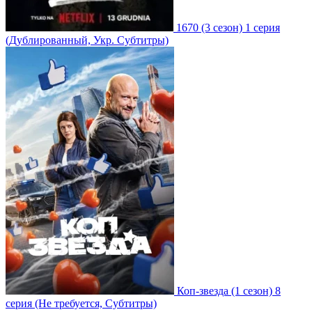
1670
(3 сезон)
1 серия
(Дублированный, Укр. Субтитры)
Коп-звезда
(1 сезон)
8
серия
(Не требуется, Субтитры)