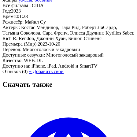
Все фильмы :
США
Год:
2023
Время:
01:28
Режиссёр:
Майкл Су
Актёры:
Костас Мэндилор, Тара Рид, Роберт ЛаСардо,
Татьяна Соколова, Сара Френч, Элисса Даулинг, Kyrillos Saber,
Rich R. Rendon, Джонни Хуан, Бишоп Стивенс
Премьера (Мир):
2023-10-20
Перевод:
Многоголосый закадровый
Доступные озвучки:
Многоголосый закадровый
Качество:
WEB-DL
Доступно на:
iPhone, iPad, Android и SmartTV
Отзывов
(0)
+
Добавить свой
Скачать также