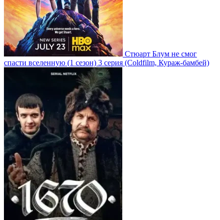
Стюарт Блум не смог
спасти вселенную
(1 сезон)
3 серия
(Coldfilm, Кураж-бамбей)