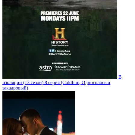
В
изоляции
(13 сезон)
8 серия
(Coldfilm, Одноголосый
закадровый)