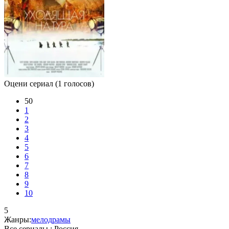
Оцени сериал
(1 голосов)
50
1
2
3
4
5
6
7
8
9
10
5
Жанры:
мелодрамы
Все сериалы :
Россия