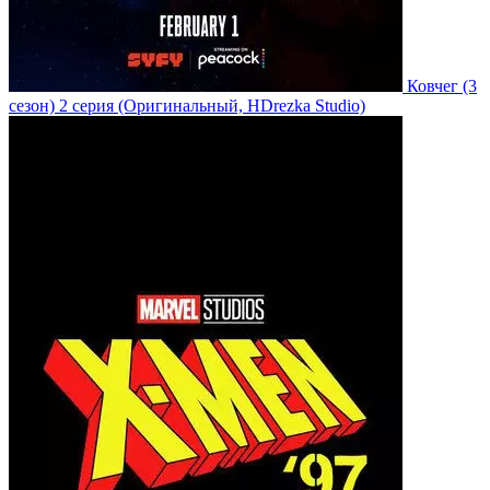
Ковчег
(3
сезон)
2 серия
(Оригинальный, HDrezka Studio)