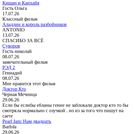
Кишан и Канхайя
Гость Ольга
17.07.26
Классный фильм
Аладдин и король разбойников
ANTONIO
13.07.26
СПАСИБО ЗА ВСЁ
Суворов
Гость николай
08.07.26
замечательный фильм
РЭД 2
Геннадий
08.07.26
Мне нравится этот фильм
Доктор Кто
Черная Мечница
29.06.26
Если бы еслибы ебланы гение не заблокали доктор кто то бы
смотркла нормально с озучкой . но из за того что пишут на
саете
Pearl Jam: Нам двадцать
Barfola
29.06.26