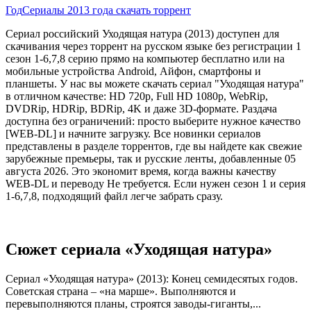
Год
Сериалы 2013 года скачать торрент
Сериал российский Уходящая натура (2013) доступен для
скачивания через торрент на русском языке без регистрации 1
сезон 1-6,7,8 серию прямо на компьютер бесплатно или на
мобильные устройства Android, Айфон, смартфоны и
планшеты. У нас вы можете скачать сериал "Уходящая натура"
в отличном качестве: HD 720p, Full HD 1080p, WebRip,
DVDRip, HDRip, BDRip, 4K и даже 3D-формате. Раздача
доступна без ограничений: просто выберите нужное качество
[WEB-DL] и начните загрузку. Все новинки сериалов
представлены в разделе торрентов, где вы найдете как свежие
зарубежные премьеры, так и русские ленты, добавленные 05
августа 2026. Это экономит время, когда важны качеству
WEB-DL и переводу Не требуется. Если нужен сезон 1 и серия
1-6,7,8, подходящий файл легче забрать сразу.
Сюжет сериала «Уходящая натура»
Сериал «Уходящая натура» (2013): Конец семидесятых годов.
Советская страна – «на марше». Выполняются и
перевыполняются планы, строятся заводы-гиганты,...