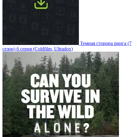
Темная сторона ринга
(7
сезон)
6 серия
(Coldfilm, Ultradox)