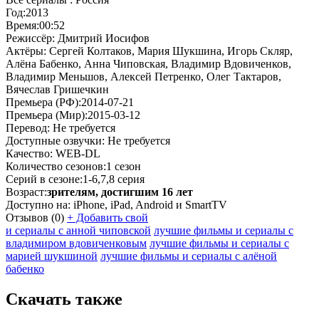
Год:
2013
Время:
00:52
Режиссёр:
Дмитрий Иосифов
Актёры:
Сергей Колтаков, Мария Шукшина, Игорь Скляр,
Алёна Бабенко, Анна Чиповская, Владимир Вдовиченков,
Владимир Меньшов, Алексей Петренко, Олег Тактаров,
Вячеслав Гришечкин
Премьера (РФ):
2014-07-21
Премьера (Мир):
2015-03-12
Перевод:
Не требуется
Доступные озвучки:
Не требуется
Качество:
WEB-DL
Количество сезонов:
1 сезон
Серий в сезоне:
1-6,7,8 серия
Возраст:
зрителям, достигшим 16 лет
Доступно на:
iPhone, iPad, Android и SmartTV
Отзывов
(0)
+
Добавить свой
и сериалы с анной чиповской
лучшие фильмы и сериалы с
владимиром вдовиченковым
лучшие фильмы и сериалы с
марией шукшиной
лучшие фильмы и сериалы с алёной
бабенко
Скачать также