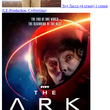
Тед Лассо
(4 сезон)
1 серия
(LE-Production, Субтитры)