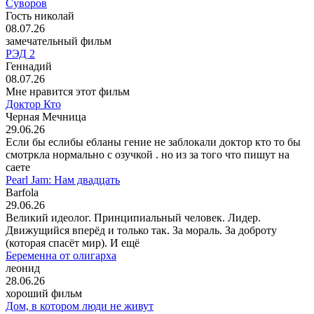
Суворов
Гость николай
08.07.26
замечательный фильм
РЭД 2
Геннадий
08.07.26
Мне нравится этот фильм
Доктор Кто
Черная Мечница
29.06.26
Если бы еслибы ебланы гение не заблокали доктор кто то бы
смотркла нормально с озучкой . но из за того что пишут на
саете
Pearl Jam: Нам двадцать
Barfola
29.06.26
Великий идеолог. Принципиальный человек. Лидер.
Движущийся вперёд и только так. За мораль. За доброту
(которая спасёт мир). И ещё
Беременна от олигарха
леонид
28.06.26
хороший фильм
Дом, в котором люди не живут