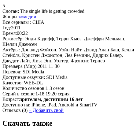
5
Слоган:
The single life is getting crowded.
Жанры:
комедии
Все сериалы :
США
Год:
2011
Время:
00:22
Режиссёр:
Энди Кэдифф, Терри Хьюз, Джеффри Мельман,
Шелли Дженсен
Актёры:
Дональд Фэйсон, Уэйн Найт, Дэвид Алан Баш, Келли
Стейблз, Кристен Джонстон, Леа Ремини, Дидрих Бадер,
Джудит Лайт, Лиза Энн Уолтер, Фрэнсис Тернер
Премьера (Мир):
2011-11-30
Перевод:
SDI Media
Доступные озвучки:
SDI Media
Качество:
WEB-DL
Количество сезонов:
1-3 сезон
Серий в сезоне:
1-18,19,20 серия
Возраст:
зрителям, достигшим 16 лет
Доступно на:
iPhone, iPad, Android и SmartTV
Отзывов
(0)
+
Добавить свой
Скачать также