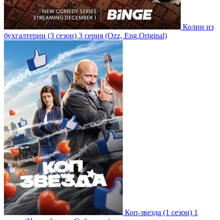
Колин из
бухгалтерии
(3 сезон)
3 серия
(Ozz, Eng.Original)
Коп-звезда
(1 сезон)
1