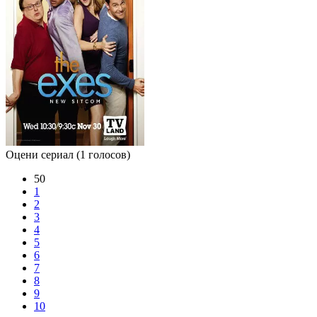
Оцени сериал
(1 голосов)
50
1
2
3
4
5
6
7
8
9
10