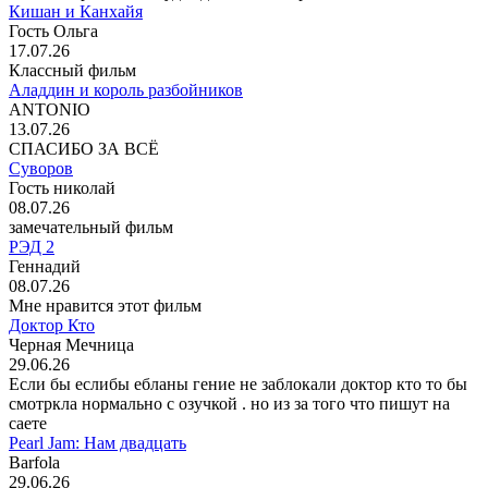
Кишан и Канхайя
Гость Ольга
17.07.26
Классный фильм
Аладдин и король разбойников
ANTONIO
13.07.26
СПАСИБО ЗА ВСЁ
Суворов
Гость николай
08.07.26
замечательный фильм
РЭД 2
Геннадий
08.07.26
Мне нравится этот фильм
Доктор Кто
Черная Мечница
29.06.26
Если бы еслибы ебланы гение не заблокали доктор кто то бы
смотркла нормально с озучкой . но из за того что пишут на
саете
Pearl Jam: Нам двадцать
Barfola
29.06.26