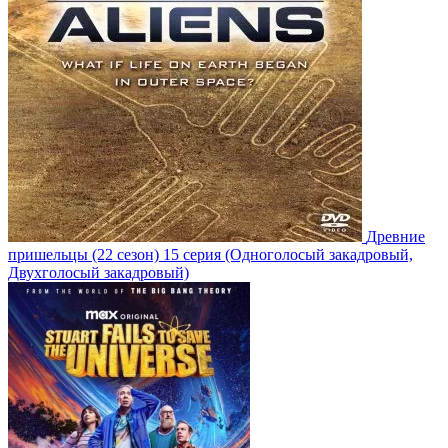
Древние
пришельцы
(22 сезон)
15 серия
(Одноголосый закадровый,
Двухголосый закадровый)