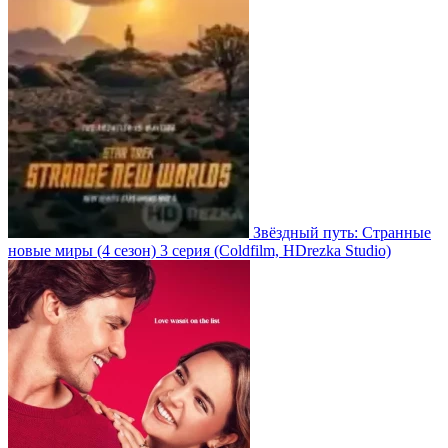
Звёздный путь: Странные
новые миры
(4 сезон)
3 серия
(Coldfilm, HDrezka Studio)