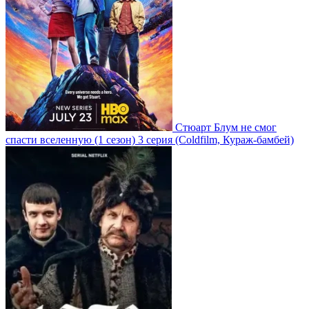
Стюарт Блум не смог
спасти вселенную
(1 сезон)
3 серия
(Coldfilm, Кураж-бамбей)