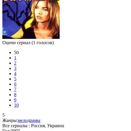
Оцени сериал
(1 голосов)
50
1
2
3
4
5
6
7
8
9
10
5
Жанры:
мелодрамы
Все сериалы :
Россия, Украина
Год:
2007