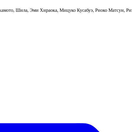
камото, Шила, Эми Хираока, Мицуко Кусабуэ, Риоко Матсуи, Р