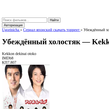
gorinicha
μ
Найти
Авторизация
Ugorinicha
»
Сериал японский скачать торрент
»
Убеждённый хол
Убеждённый холостяк —
Kekk
Kekkon dekinai otoko
IMDb
8
КП
7.807