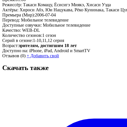
Режиссёр:
Такаси Комацу, Ёсисигэ Миякэ, Хисаси Уэда
Актёры:
Хироси Абэ, Юи Нацукава, Рёко Кунинака, Такаси Цу
Премьера (Мир):
2006-07-04
Перевод:
Мобильное телевидение
Доступные озвучки:
Мобильное телевидение
Качество:
WEB-DL
Количество сезонов:
1 сезон
Серий в сезоне:
1-10,11,12 серия
Возраст:
зрителям, достигшим 18 лет
Доступно на:
iPhone, iPad, Android и SmartTV
Отзывов
(0)
+
Добавить свой
Скачать также