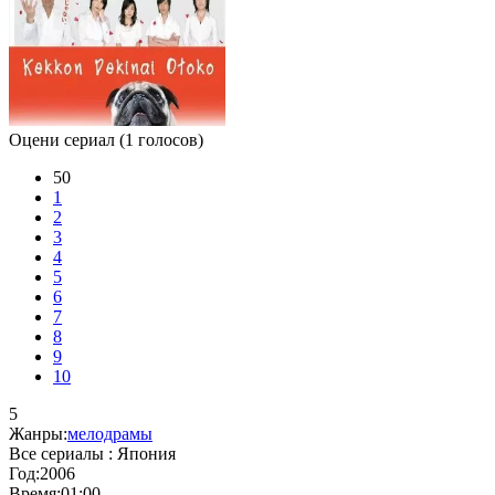
Оцени сериал
(1 голосов)
50
1
2
3
4
5
6
7
8
9
10
5
Жанры:
мелодрамы
Все сериалы :
Япония
Год:
2006
Время:
01:00