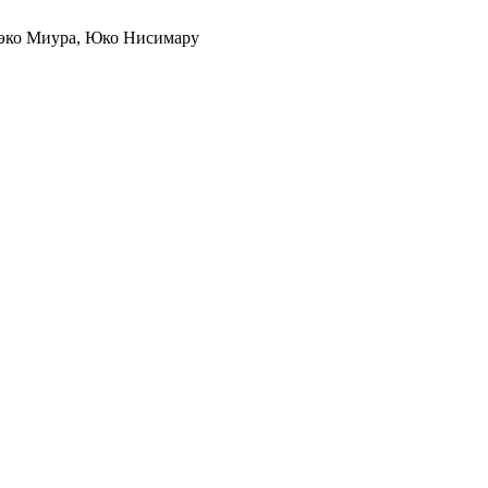
иэко Миура, Юко Нисимару