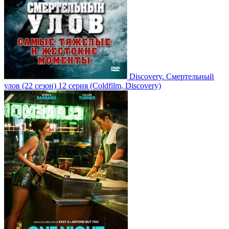
Discovery. Смертельный
улов
(22 сезон)
12 серия
(Coldfilm, Discovery)