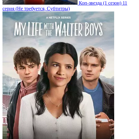
Коп-звезда
(1 сезон)
11
серия
(Не требуется, Субтитры)