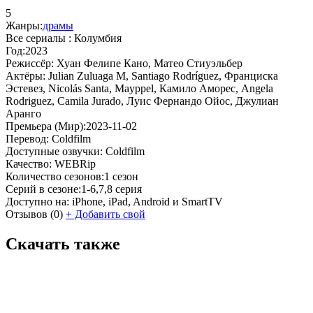
5
Жанры:
драмы
Все сериалы :
Колумбия
Год:
2023
Режиссёр:
Хуан Фелипе Кано, Матео Стиуэльбер
Актёры:
Julian Zuluaga M, Santiago Rodríguez, Франциска
Эстевез, Nicolás Santa, Mayppel, Камило Аморес, Angela
Rodriguez, Camila Jurado, Луис Фернандо Ойос, Джулиан
Аранго
Премьера (Мир):
2023-11-02
Перевод:
Coldfilm
Доступные озвучки:
Coldfilm
Качество:
WEBRip
Количество сезонов:
1 сезон
Серий в сезоне:
1-6,7,8 серия
Доступно на:
iPhone, iPad, Android и SmartTV
Отзывов
(0)
+
Добавить свой
Скачать также