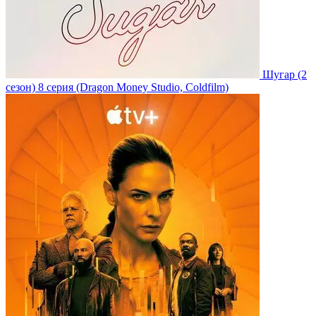
Шугар
(2
сезон)
8 серия
(Dragon Money Studio, Coldfilm)