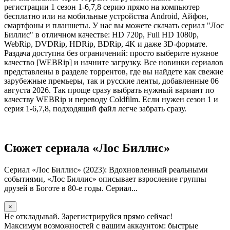
регистрации 1 сезон 1-6,7,8 серию прямо на компьютер
бесплатно или на мобильные устройства Android, Айфон,
смартфоны и планшеты. У нас вы можете скачать сериал "Лос
Биллис" в отличном качестве: HD 720p, Full HD 1080p,
WebRip, DVDRip, HDRip, BDRip, 4K и даже 3D-формате.
Раздача доступна без ограничений: просто выберите нужное
качество [WEBRip] и начните загрузку. Все новинки сериалов
представлены в разделе торрентов, где вы найдете как свежие
зарубежные премьеры, так и русские ленты, добавленные 06
августа 2026. Так проще сразу выбрать нужный вариант по
качеству WEBRip и переводу Coldfilm. Если нужен сезон 1 и
серия 1-6,7,8, подходящий файл легче забрать сразу.
Сюжет сериала «Лос Биллис»
Сериал «Лос Биллис» (2023): Вдохновленный реальными
событиями, «Лос Биллис» описывает взросление группы
друзей в Боготе в 80-е годы. Сериал...
×
Не откладывай. Зарегистрируйся прямо сейчас!
Максимум возможностей с вашим аккаунтом: быстрые