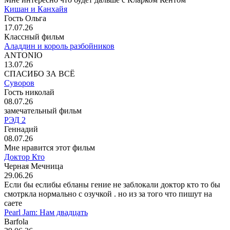
Кишан и Канхайя
Гость Ольга
17.07.26
Классный фильм
Аладдин и король разбойников
ANTONIO
13.07.26
СПАСИБО ЗА ВСЁ
Суворов
Гость николай
08.07.26
замечательный фильм
РЭД 2
Геннадий
08.07.26
Мне нравится этот фильм
Доктор Кто
Черная Мечница
29.06.26
Если бы еслибы ебланы гение не заблокали доктор кто то бы
смотркла нормально с озучкой . но из за того что пишут на
саете
Pearl Jam: Нам двадцать
Barfola