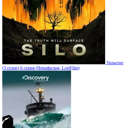
Укрытие
(3 сезон)
6 серия
(Невафильм, LostFilm)