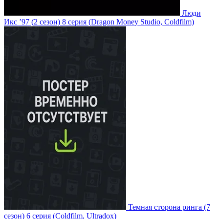
Люди
Икс ’97
(2 сезон)
8 серия
(Dragon Money Studio, Coldfilm)
Темная сторона ринга
(7
сезон)
6 серия
(Coldfilm, Ultradox)