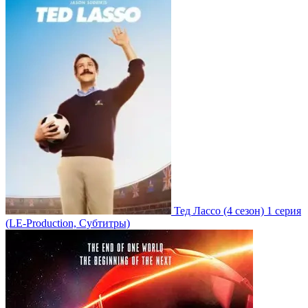
Тед Лассо
(4 сезон)
1 серия
(LE-Production, Субтитры)