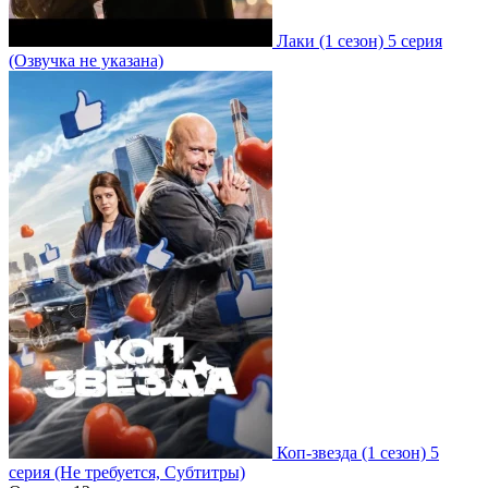
Лаки
(1 сезон)
5 серия
(Озвучка не указана)
Коп-звезда
(1 сезон)
5
серия
(Не требуется, Субтитры)