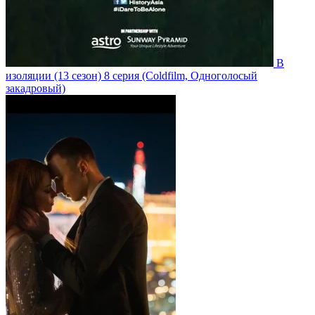
В
изоляции
(13 сезон)
8 серия
(Coldfilm, Одноголосый
закадровый)