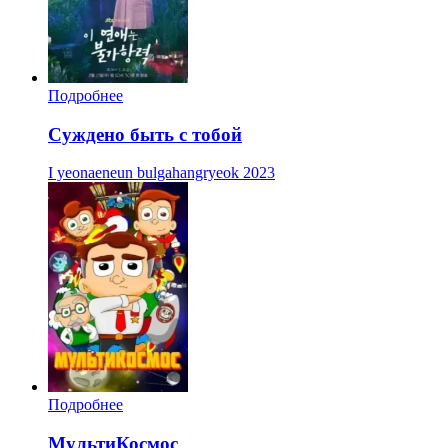
Подробнее
Суждено быть с тобой
I yeonaeneun bulgahangryeok
2023
Подробнее
МультиКосмос