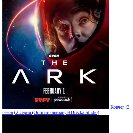
Ковчег
(3
сезон)
2 серия
(Оригинальный, HDrezka Studio)