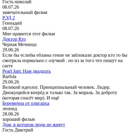
Гость николай
08.07.26
замечательный фильм
РЭД 2
Геннадий
08.07.26
Мне нравится этот фильм
Доктор Кто
Черная Мечница
29.06.26
Если бы еслибы ебланы гение не заблокали доктор кто то бы
смотркла нормально с озучкой . но из за того что пишут на
саете
Pearl Jam: Нам двадцать
Barfola
29.06.26
Великий идеолог. Принципиальный человек. Лидер.
Движущийся вперёд и только так. За мораль. За доброту
(которая спасёт мир). И ещё
Беременна от олигарха
леонид
28.06.26
хороший фильм
Дом, в котором люди не живут
Гость Дмитрий