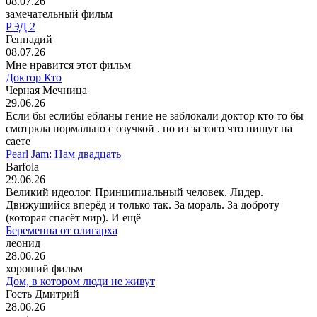
08.07.26
замечательный фильм
РЭД 2
Геннадий
08.07.26
Мне нравится этот фильм
Доктор Кто
Черная Мечница
29.06.26
Если бы еслибы ебланы гение не заблокали доктор кто то бы
смотркла нормально с озучкой . но из за того что пишут на
саете
Pearl Jam: Нам двадцать
Barfola
29.06.26
Великий идеолог. Принципиальный человек. Лидер.
Движущийся вперёд и только так. За мораль. За доброту
(которая спасёт мир). И ещё
Беременна от олигарха
леонид
28.06.26
хороший фильм
Дом, в котором люди не живут
Гость Дмитрий
28.06.26