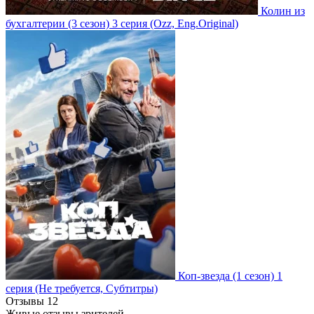
Колин из
бухгалтерии
(3 сезон)
3 серия
(Ozz, Eng.Original)
Коп-звезда
(1 сезон)
1
серия
(Не требуется, Субтитры)
Отзывы
12
Живые отзывы зрителей