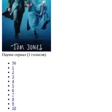
Оцени сериал
(1 голосов)
50
1
2
3
4
5
6
7
8
9
10