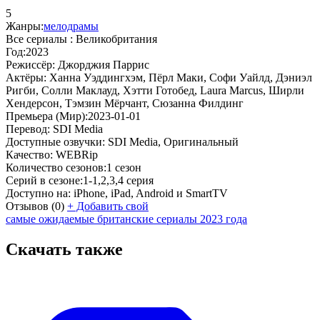
5
Жанры:
мелодрамы
Все сериалы :
Великобритания
Год:
2023
Режиссёр:
Джорджия Паррис
Актёры:
Ханна Уэддингхэм, Пёрл Маки, Софи Уайлд, Дэниэл
Ригби, Солли Маклауд, Хэтти Готобед, Laura Marcus, Ширли
Хендерсон, Тэмзин Мёрчант, Сюзанна Филдинг
Премьера (Мир):
2023-01-01
Перевод:
SDI Media
Доступные озвучки:
SDI Media, Оригинальный
Качество:
WEBRip
Количество сезонов:
1 сезон
Серий в сезоне:
1-1,2,3,4 серия
Доступно на:
iPhone, iPad, Android и SmartTV
Отзывов
(0)
+
Добавить свой
самые ожидаемые британские сериалы 2023 года
Скачать также