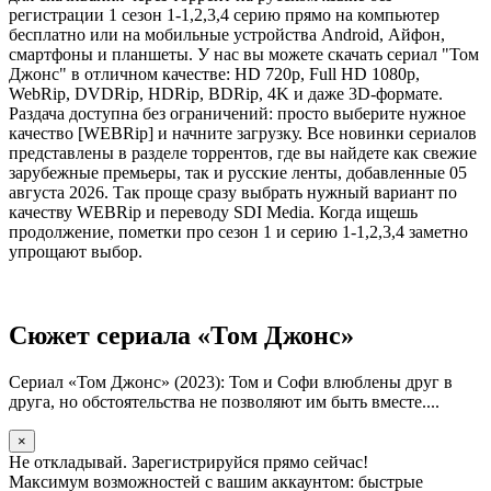
регистрации 1 сезон 1-1,2,3,4 серию прямо на компьютер
бесплатно или на мобильные устройства Android, Айфон,
смартфоны и планшеты. У нас вы можете скачать сериал "Том
Джонс" в отличном качестве: HD 720p, Full HD 1080p,
WebRip, DVDRip, HDRip, BDRip, 4K и даже 3D-формате.
Раздача доступна без ограничений: просто выберите нужное
качество [WEBRip] и начните загрузку. Все новинки сериалов
представлены в разделе торрентов, где вы найдете как свежие
зарубежные премьеры, так и русские ленты, добавленные 05
августа 2026. Так проще сразу выбрать нужный вариант по
качеству WEBRip и переводу SDI Media. Когда ищешь
продолжение, пометки про сезон 1 и серию 1-1,2,3,4 заметно
упрощают выбор.
Сюжет сериала «Том Джонс»
Сериал «Том Джонс» (2023): Том и Софи влюблены друг в
друга, но обстоятельства не позволяют им быть вместе....
×
Не откладывай. Зарегистрируйся прямо сейчас!
Максимум возможностей с вашим аккаунтом: быстрые